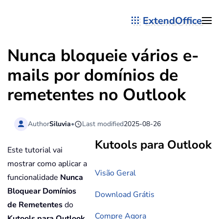
ExtendOffice
Skip to main content
Nunca bloqueie vários e-
mails por domínios de
remetentes no Outlook
Author
Siluvia
•
Last modified
2025-08-26
Kutools para Outlook
Este tutorial vai
mostrar como aplicar a
Visão Geral
funcionalidade
Nunca
Bloquear Domínios
Download Grátis
de Remetentes
do
Compre Agora
Kutools para Outlook