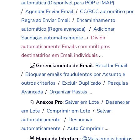
automática (Disponível para POP e IMAP)
/
Agendar Enviar Email
/
CC/BCC automático por
Regra ao Enviar Email
/
Encaminhamento
automático (Regra avançada)
/
Adicionar
Saudação automaticamente
/
Dividir
automaticamente Emails com múltiplos
destinatários em Email individuais
...
📨
Gerenciamento de Email
:
Recallar Email
/
Bloquear emails fraudulentos por Assunto e
outros critérios
/
Excluir Duplicado
/
Pesquisa
Avançada
/
Organizar Pastas
...
📁
Anexos Pro
:
Salvar em Lote
/
Desanexar
em Lote
/
Comprimir em Lote
/
Salvar
automaticamente
/
Desanexar
automaticamente
/
Auto Comprimir
...
🌟
Magia da Interface
:
😊Mais emojis bonitos