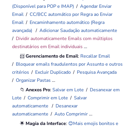
(Disponível para POP e IMAP)
/
Agendar Enviar
Email
/
CC/BCC automático por Regra ao Enviar
Email
/
Encaminhamento automático (Regra
avançada)
/
Adicionar Saudação automaticamente
/
Dividir automaticamente Emails com múltiplos
destinatários em Email individuais
...
📨
Gerenciamento de Email
:
Recallar Email
/
Bloquear emails fraudulentos por Assunto e outros
critérios
/
Excluir Duplicado
/
Pesquisa Avançada
/
Organizar Pastas
...
📁
Anexos Pro
:
Salvar em Lote
/
Desanexar em
Lote
/
Comprimir em Lote
/
Salvar
automaticamente
/
Desanexar
automaticamente
/
Auto Comprimir
...
🌟
Magia da Interface
:
😊Mais emojis bonitos e