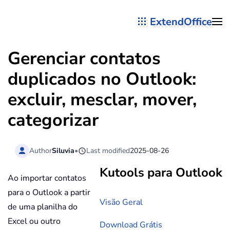
ExtendOffice
Skip to main content
Gerenciar contatos
duplicados no Outlook:
excluir, mesclar, mover,
categorizar
Author
Siluvia
•
Last modified
2025-08-26
Kutools para Outlook
Ao importar contatos
para o Outlook a partir
Visão Geral
de uma planilha do
Excel ou outro
Download Grátis