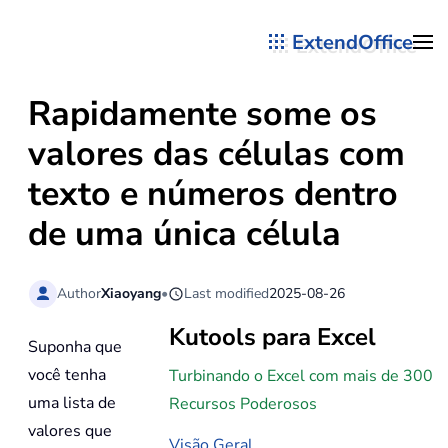
ExtendOffice
Skip to main content
Rapidamente some os
valores das células com
texto e números dentro
de uma única célula
Author
Xiaoyang
•
Last modified
2025-08-26
Kutools para Excel
Suponha que
você tenha
Turbinando o Excel com mais de 300
uma lista de
Recursos Poderosos
valores que
Visão Geral