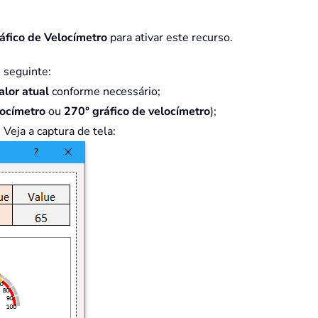
áfico de Velocímetro
para ativar este recurso.
o seguinte:
lor atual
conforme necessário;
locímetro
ou
270
° gráfico de velocímetro
);
 Veja a captura de tela: