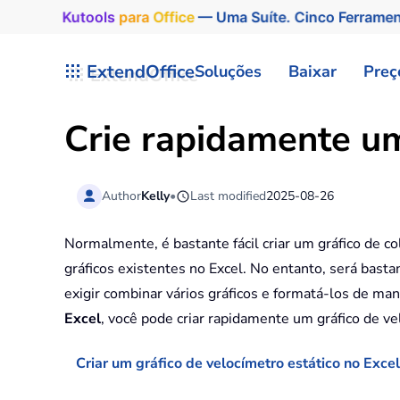
Kutools
para
Office
— Uma Suíte. Cinco Ferrame
Skip to main content
ExtendOffice
Soluções
Baixar
Preç
Crie rapidamente um
Author
Kelly
•
Last modified
2025-08-26
Normalmente, é bastante fácil criar um gráfico de col
gráficos existentes no Excel. No entanto, será bastan
exigir combinar vários gráficos e formatá-los de ma
Excel
, você pode criar rapidamente um gráfico de v
Criar um gráfico de velocímetro estático no Excel