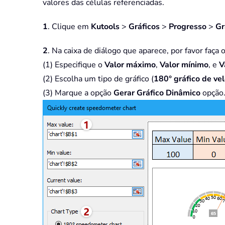
valores das células referenciadas.
1
. Clique em
Kutools
>
Gráficos
>
Progresso
>
Gr
2
. Na caixa de diálogo que aparece, por favor faça 
(1) Especifique o
Valor máximo
,
Valor mínimo
, e
Va
(2) Escolha um tipo de gráfico (
180
° gráfico de ve
(3) Marque a opção
Gerar Gráfico Dinâmico
opção.