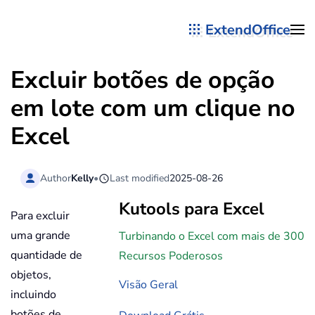
ExtendOffice
Skip to main content
Excluir botões de opção
em lote com um clique no
Excel
Author
Kelly
•
Last modified
2025-08-26
Kutools para Excel
Para excluir
uma grande
Turbinando o Excel com mais de 300
quantidade de
Recursos Poderosos
objetos,
Visão Geral
incluindo
botões de