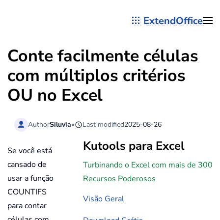
ExtendOffice
Skip to main content
Conte facilmente células
com múltiplos critérios
OU no Excel
Author
Siluvia
•
Last modified
2025-08-26
Kutools para Excel
Se você está
cansado de
Turbinando o Excel com mais de 300
usar a função
Recursos Poderosos
COUNTIFS
Visão Geral
para contar
células com