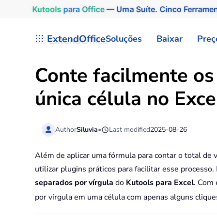
Kutools
para
Office
— Uma Suíte. Cinco Ferrame
Skip to main content
ExtendOffice
Soluções
Baixar
Preç
Conte facilmente os
única célula no Exce
Author
Siluvia
•
Last modified
2025-08-26
Além de aplicar uma fórmula para contar o total de
utilizar plugins práticos para facilitar esse process
separados por vírgula
do
Kutools para Excel
. Com 
por vírgula em uma célula com apenas alguns clique