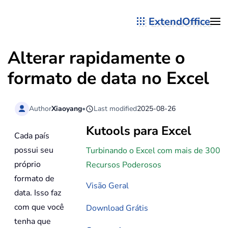
ExtendOffice
Skip to main content
Alterar rapidamente o
formato de data no Excel
Author
Xiaoyang
•
Last modified
2025-08-26
Kutools para Excel
Cada país
possui seu
Turbinando o Excel com mais de 300
próprio
Recursos Poderosos
formato de
Visão Geral
data. Isso faz
com que você
Download Grátis
tenha que