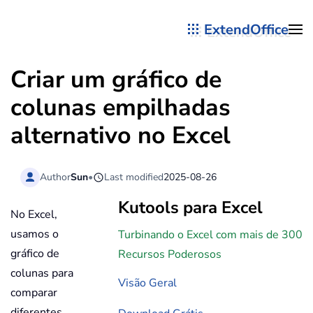
ExtendOffice
Skip to main content
Criar um gráfico de
colunas empilhadas
alternativo no Excel
Author
Sun
•
Last modified
2025-08-26
Kutools para Excel
No Excel,
usamos o
Turbinando o Excel com mais de 300
gráfico de
Recursos Poderosos
colunas para
Visão Geral
comparar
diferentes