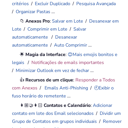
critérios
/
Excluir Duplicado
/
Pesquisa Avançada
/
Organizar Pastas
...
📁
Anexos Pro
:
Salvar em Lote
/
Desanexar em
Lote
/
Comprimir em Lote
/
Salvar
automaticamente
/
Desanexar
automaticamente
/
Auto Comprimir
...
🌟
Magia da Interface
:
😊Mais emojis bonitos e
legais
/
Notificações de emails importantes
/
Minimizar Outlook em vez de fechar
...
👍
Recursos de um clique
:
Responder a Todos
com Anexos
/
Emails Anti-Phishing
/
🕘Exibir o
fuso horário do remetente
...
👩🏼‍🤝‍👩🏻
Contatos e Calendário
:
Adicionar
contato em lote dos Email selecionados
/
Dividir um
Grupo de Contatos em grupos individuais
/
Remover