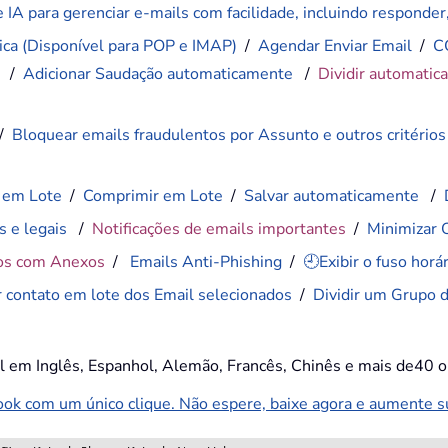
 IA para gerenciar e-mails com facilidade, incluindo responder, 
ca (Disponível para POP e IMAP)
/
Agendar Enviar Email
/
C
)
/
Adicionar Saudação automaticamente
/
Dividir automatic
/
Bloquear emails fraudulentos por Assunto e outros critérios
 em Lote
/
Comprimir em Lote
/
Salvar automaticamente
/
s e legais
/
Notificações de emails importantes
/
Minimizar 
os com Anexos
/
Emails Anti-Phishing
/
🕘Exibir o fuso hor
r contato em lote dos Email selecionados
/
Dividir um Grupo 
el em Inglês, Espanhol, Alemão, Francês, Chinês e mais de40 o
k com um único clique. Não espere, baixe agora e aumente sua