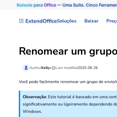
Kutools
para
Office
— Uma Suíte. Cinco Ferrame
Skip to main content
ExtendOffice
Soluções
Baixar
Preç
Renomear um grupo
Author
Kelly
•
Last modified
2025-08-26
Você pode facilmente renomear um grupo de envio/r
Observação
: Este tutorial é baseado em uma co
significativamente ou ligeiramente dependendo do
Windows.