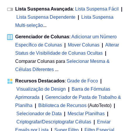
Lista Suspensa Avançada
:
Lista Suspensa Fácil
|
Lista Suspensa Dependente
|
Lista Suspensa
Multi-seleção
...
Gerenciador de Colunas
:
Adicionar um Número
Específico de Colunas
|
Mover Colunas
|
Alterar
Status de Visibilidade de Colunas Ocultas
|
Comparar Colunas para
Selecionar Mesma &
Células Diferentes
...
Recursos Destacados
:
Grade de Foco
|
Visualização de Design
|
Barra de Fórmulas
Aprimorada
|
Gerenciador de Pasta de Trabalho &
Planilha
 | 
Biblioteca de Recursos
(AutoTexto)
|
Selecionador de Data
|
Mesclar Planilhas
|
Criptografar/Descriptografar Células
|
Enviar
Emails por Lista
|
Super Filtro
|
Filtro Especial