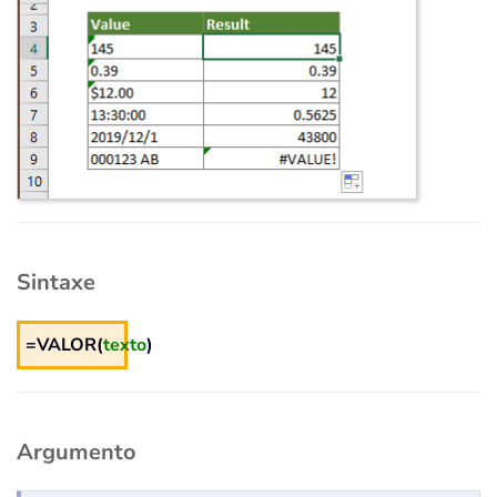
Sintaxe
=VALOR(
texto
)
Argumento