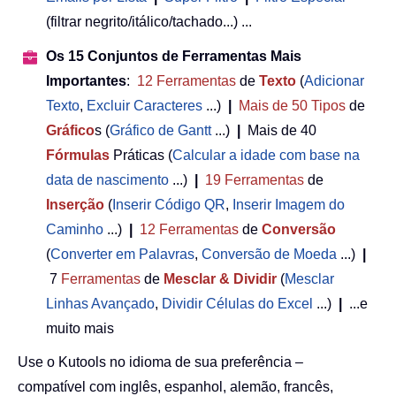
(filtrar negrito/itálico/tachado...) ...
Os 15 Conjuntos de Ferramentas Mais
Importantes
:
12
Ferramentas
de
Texto
(
Adicionar
Texto
,
Excluir Caracteres
...)
|
Mais de 50
Tipos
de
Gráfico
s (
Gráfico de Gantt
...)
|
Mais de 40
Fórmulas
Práticas (
Calcular a idade com base na
data de nascimento
...)
|
19
Ferramentas
de
Inserção
(
Inserir Código QR
,
Inserir Imagem do
Caminho
...)
|
12
Ferramentas
de
Conversão
(
Converter em Palavras
,
Conversão de Moeda
...)
|
7
Ferramentas
de
Mesclar & Dividir
(
Mesclar
Linhas Avançado
,
Dividir Células do Excel
...)
|
...e
muito mais
Use o Kutools no idioma de sua preferência –
compatível com inglês, espanhol, alemão, francês,