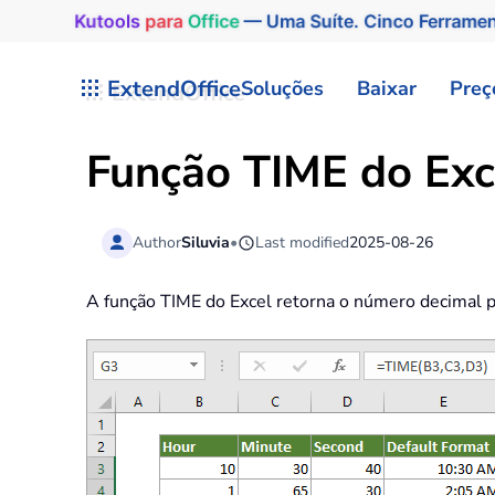
Kutools
para
Office
— Uma Suíte. Cinco Ferrame
Skip to main content
ExtendOffice
Soluções
Baixar
Preç
Função TIME do Exc
Author
Siluvia
•
Last modified
2025-08-26
A função TIME do Excel retorna o número decimal p