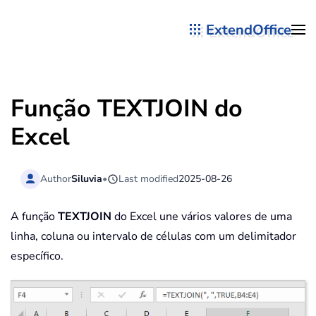
ExtendOffice
Skip to main content
Função TEXTJOIN do
Excel
Author
Siluvia
•
Last modified
2025-08-26
A função
TEXTJOIN
do Excel une vários valores de uma
linha, coluna ou intervalo de células com um delimitador
específico.