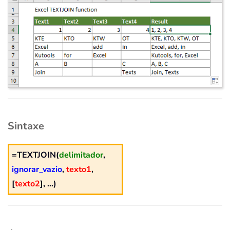
Sintaxe
=TEXTJOIN(
delimitador
,
ignorar_vazio
,
texto1
,
[
texto2
], ...)