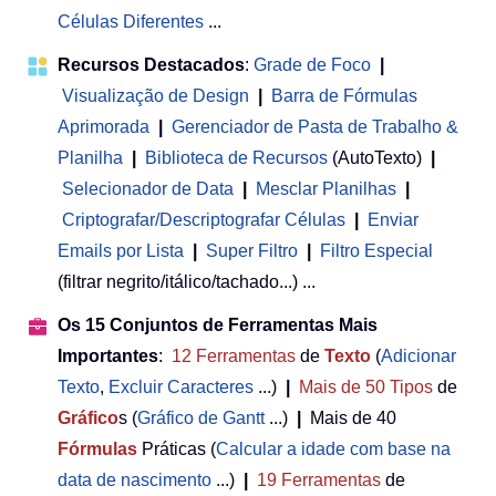
Células Diferentes
...
Recursos Destacados
:
Grade de Foco
|
Visualização de Design
|
Barra de Fórmulas
Aprimorada
|
Gerenciador de Pasta de Trabalho &
Planilha
 | 
Biblioteca de Recursos
(AutoTexto)
|
Selecionador de Data
|
Mesclar Planilhas
|
Criptografar/Descriptografar Células
|
Enviar
Emails por Lista
|
Super Filtro
|
Filtro Especial
(filtrar negrito/itálico/tachado...) ...
Os 15 Conjuntos de Ferramentas Mais
Importantes
:
12
Ferramentas
de
Texto
(
Adicionar
Texto
,
Excluir Caracteres
...)
|
Mais de 50
Tipos
de
Gráfico
s (
Gráfico de Gantt
...)
|
Mais de 40
Fórmulas
Práticas (
Calcular a idade com base na
data de nascimento
...)
|
19
Ferramentas
de