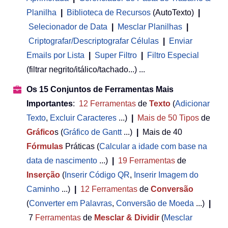
Planilha
 | 
Biblioteca de Recursos
(AutoTexto)
|
Selecionador de Data
|
Mesclar Planilhas
|
Criptografar/Descriptografar Células
|
Enviar
Emails por Lista
|
Super Filtro
|
Filtro Especial
(filtrar negrito/itálico/tachado...) ...
Os 15 Conjuntos de Ferramentas Mais
Importantes
:
12
Ferramentas
de
Texto
(
Adicionar
Texto
,
Excluir Caracteres
...)
|
Mais de 50
Tipos
de
Gráfico
s (
Gráfico de Gantt
...)
|
Mais de 40
Fórmulas
Práticas (
Calcular a idade com base na
data de nascimento
...)
|
19
Ferramentas
de
Inserção
(
Inserir Código QR
,
Inserir Imagem do
Caminho
...)
|
12
Ferramentas
de
Conversão
(
Converter em Palavras
,
Conversão de Moeda
...)
|
7
Ferramentas
de
Mesclar & Dividir
(
Mesclar