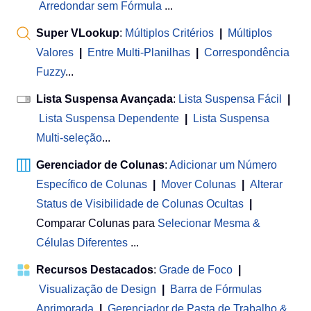
Arredondar sem Fórmula
...
Super VLookup
:
Múltiplos Critérios
|
Múltiplos
Valores
|
Entre Multi-Planilhas
|
Correspondência
Fuzzy
...
Lista Suspensa Avançada
:
Lista Suspensa Fácil
|
Lista Suspensa Dependente
|
Lista Suspensa
Multi-seleção
...
Gerenciador de Colunas
:
Adicionar um Número
Específico de Colunas
|
Mover Colunas
|
Alterar
Status de Visibilidade de Colunas Ocultas
|
Comparar Colunas para
Selecionar Mesma &
Células Diferentes
...
Recursos Destacados
:
Grade de Foco
|
Visualização de Design
|
Barra de Fórmulas
Aprimorada
|
Gerenciador de Pasta de Trabalho &