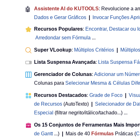
🤖
Assistente AI do KUTOOLS
: Revolucione a a
Dados e Gerar Gráficos
|
Invocar Funções Apr
Recursos Populares
:
Encontrar, Destacar ou Id
Arredondar sem Fórmula
...
Super VLookup
:
Múltiplos Critérios
|
Múltiplo
Lista Suspensa Avançada
:
Lista Suspensa Fá
Gerenciador de Colunas
:
Adicionar um Númer
Colunas para
Selecionar Mesma & Células Dife
Recursos Destacados
:
Grade de Foco
|
Visu
de Recursos
(AutoTexto)
|
Selecionador de Da
Especial
(filtrar negrito/itálico/tachado...) ...
Os 15 Conjuntos de Ferramentas Mais Impor
de Gantt
...)
|
Mais de 40
Fórmulas
Práticas (
C