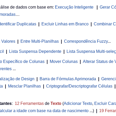
nálise de dados com base em:
Execução Inteligente
|
Gerar C
imoradas
…
entificar Duplicatas
|
Excluir Linhas em Branco
|
Combinar C
s Valores
|
Entre Multi-Planilhas
|
Correspondência Fuzzy
...
cil
|
Lista Suspensa Dependente
|
Lista Suspensa Multi-sele
o Específico de Colunas
|
Mover Colunas
|
Alterar Status de
rentes
...
alização de Design
|
Barra de Fórmulas Aprimorada
|
Gerenci
ta
|
Mesclar Planilhas
|
Criptografar/Descriptografar Células
|
tantes
:
12
Ferramentas
de
Texto
(
Adicionar Texto
,
Excluir Car
alcular a idade com base na data de nascimento
...)
|
19
Ferra