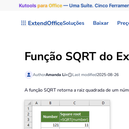
Kutools
para
Office
— Uma Suíte. Cinco Ferrame
Skip to main content
ExtendOffice
Soluções
Baixar
Preç
Função SQRT do Ex
Author
Amanda Li
•
Last modified
2025-08-26
A função SQRT retorna a raiz quadrada de um núm