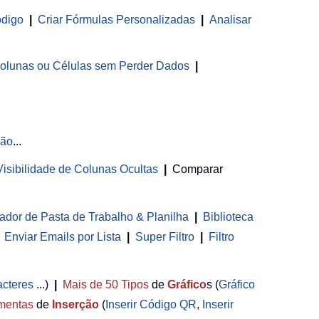
ódigo
|
Criar Fórmulas Personalizadas
|
Analisar
olunas ou Células sem Perder Dados
|
ção
...
 Visibilidade de Colunas Ocultas
|
Comparar
ador de Pasta de Trabalho & Planilha
 | 
Biblioteca
Enviar Emails por Lista
|
Super Filtro
|
Filtro
acteres
...)
|
Mais de 50
Tipos
de
Gráfico
s (
Gráfico
mentas
de
Inserção
(
Inserir Código QR
,
Inserir