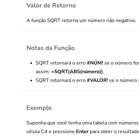
Valor de Retorno
A função SQRT retorna um número não negativo.
Notas da Função
SQRT retornará o erro
#NÚM!
se o número for
assim:
=SQRT(ABS(número))
.
SQRT retornará o erro
#VALOR!
se o número n
Exemplo
Suponha que você tenha uma tabela com números co
célula C4 e pressione
Enter
para obter o resultado