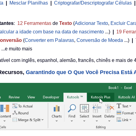
ta
|
Mesclar Planilhas
|
Criptografar/Descriptografar Células
|
tantes
:
12
Ferramentas
de
Texto
(
Adicionar Texto
,
Excluir Car
alcular a idade com base na data de nascimento
...)
|
19
Ferra
onversão
(
Converter em Palavras
,
Conversão de Moeda
...)
|
...e muito mais
ível com inglês, espanhol, alemão, francês, chinês e mais de 4
 Recursos,
Garantindo que O Que Você Precisa Está A