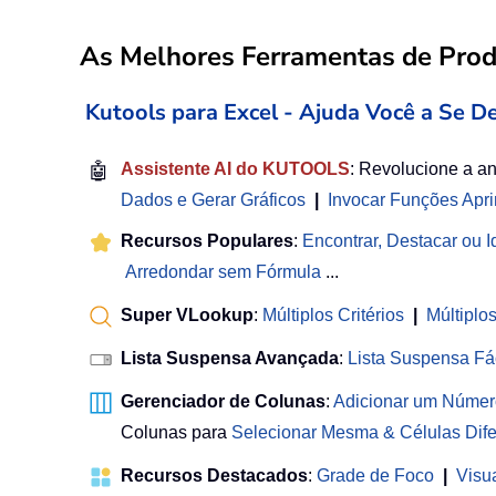
As Melhores Ferramentas de Produ
Kutools para Excel - Ajuda Você a Se D
🤖
Assistente AI do KUTOOLS
: Revolucione a a
Dados e Gerar Gráficos
|
Invocar Funções Apr
Recursos Populares
:
Encontrar, Destacar ou Id
Arredondar sem Fórmula
...
Super VLookup
:
Múltiplos Critérios
|
Múltiplo
Lista Suspensa Avançada
:
Lista Suspensa Fá
Gerenciador de Colunas
:
Adicionar um Númer
Colunas para
Selecionar Mesma & Células Dife
Recursos Destacados
:
Grade de Foco
|
Visu