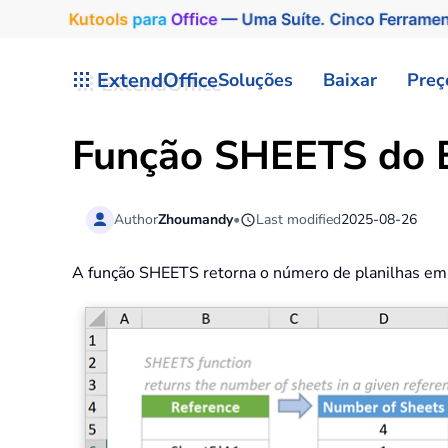
Kutools
para
Office
— Uma Suíte. Cinco Ferrame
Skip to main content
ExtendOffice
Soluções
Baixar
Preç
Função SHEETS do 
Author
Zhoumandy
•
Last modified
2025-08-26
A função SHEETS retorna o número de planilhas em 