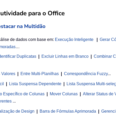
tividade para o Office
estacar na Multidão
nálise de dados com base em:
Execução Inteligente
|
Gerar C
imoradas
…
entificar Duplicatas
|
Excluir Linhas em Branco
|
Combinar C
s Valores
|
Entre Multi-Planilhas
|
Correspondência Fuzzy
...
cil
|
Lista Suspensa Dependente
|
Lista Suspensa Multi-sele
o Específico de Colunas
|
Mover Colunas
|
Alterar Status de
rentes
...
alização de Design
|
Barra de Fórmulas Aprimorada
|
Gerenci