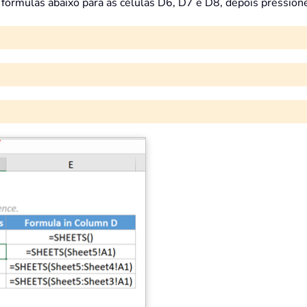
 fórmulas abaixo para as células D6, D7 e D8, depois pressione