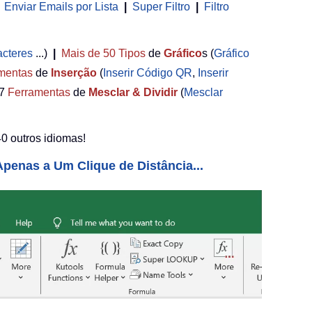
Enviar Emails por Lista
|
Super Filtro
|
Filtro
acteres
...)
|
Mais de 50
Tipos
de
Gráfico
s (
Gráfico
mentas
de
Inserção
(
Inserir Código QR
,
Inserir
7
Ferramentas
de
Mesclar & Dividir
(
Mesclar
0 outros idiomas!
penas a Um Clique de Distância...