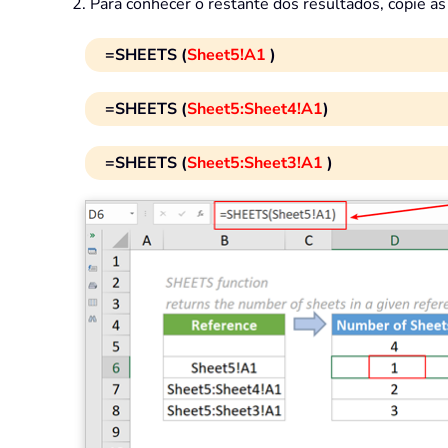
2. Para conhecer o restante dos resultados, copie as
=SHEETS (
Sheet5!A1
)
=SHEETS (
Sheet5:Sheet4!A1
)
=SHEETS (
Sheet5:Sheet3!A1
)