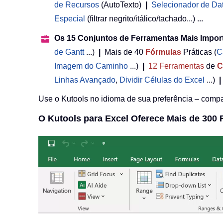
de Recursos
(AutoTexto)
|
Selecionador de Da
Especial
(filtrar negrito/itálico/tachado...) ...
Os 15 Conjuntos de Ferramentas Mais Impor
de Gantt
...)
|
Mais de 40
Fórmulas
Práticas (
C
Imagem do Caminho
...)
|
12
Ferramentas
de
C
Linhas Avançado
,
Dividir Células do Excel
...)
|
Use o Kutools no idioma de sua preferência – compat
O Kutools para Excel Oferece Mais de 300