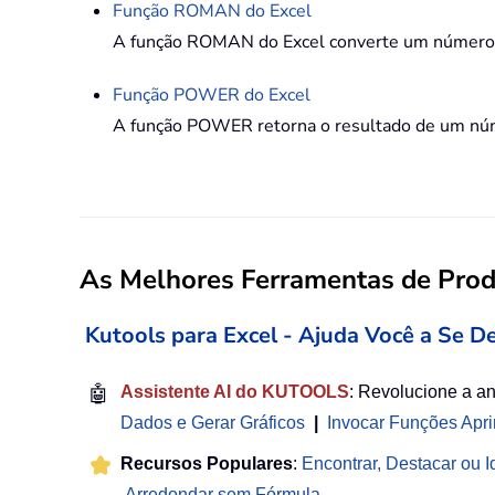
Função
ROMAN
do Excel
A função ROMAN do Excel converte um número 
Função
POWER
do Excel
A função POWER retorna o resultado de um núm
As Melhores Ferramentas de Produ
Kutools para Excel - Ajuda Você a Se D
🤖
Assistente AI do KUTOOLS
: Revolucione a a
Dados e Gerar Gráficos
|
Invocar Funções Apr
Recursos Populares
:
Encontrar, Destacar ou Id
Arredondar sem Fórmula
...