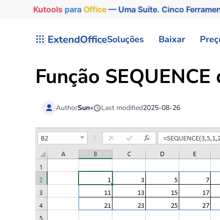
Kutools
para
Office
— Uma Suíte. Cinco Ferrame
Skip to main content
ExtendOffice
Soluções
Baixar
Preç
Função SEQUENCE d
Author
Sun
•
Last modified
2025-08-26