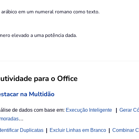
arábico em um numeral romano como texto.
ero elevado a uma potência dada.
tividade para o Office
estacar na Multidão
nálise de dados com base em:
Execução Inteligente
|
Gerar C
imoradas
…
entificar Duplicatas
|
Excluir Linhas em Branco
|
Combinar C