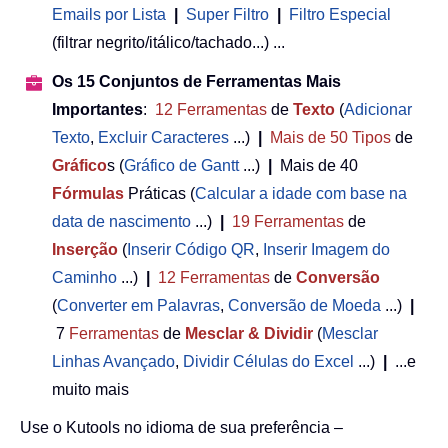
Emails por Lista
|
Super Filtro
|
Filtro Especial
(filtrar negrito/itálico/tachado...) ...
Os 15 Conjuntos de Ferramentas Mais
Importantes
:
12
Ferramentas
de
Texto
(
Adicionar
Texto
,
Excluir Caracteres
...)
|
Mais de 50
Tipos
de
Gráfico
s (
Gráfico de Gantt
...)
|
Mais de 40
Fórmulas
Práticas (
Calcular a idade com base na
data de nascimento
...)
|
19
Ferramentas
de
Inserção
(
Inserir Código QR
,
Inserir Imagem do
Caminho
...)
|
12
Ferramentas
de
Conversão
(
Converter em Palavras
,
Conversão de Moeda
...)
|
7
Ferramentas
de
Mesclar & Dividir
(
Mesclar
Linhas Avançado
,
Dividir Células do Excel
...)
|
...e
muito mais
Use o Kutools no idioma de sua preferência –