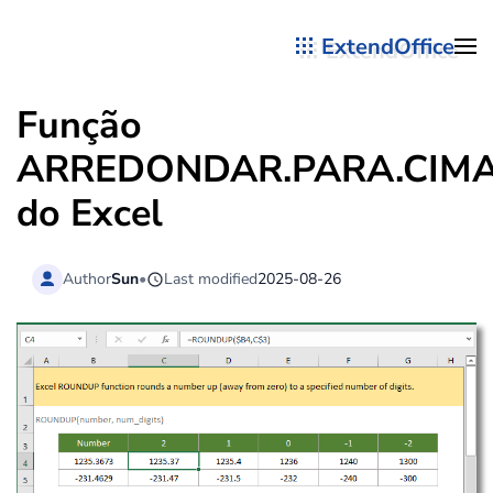
ExtendOffice
Skip to main content
Função
ARREDONDAR.PARA.CIM
do Excel
Author
Sun
•
Last modified
2025-08-26