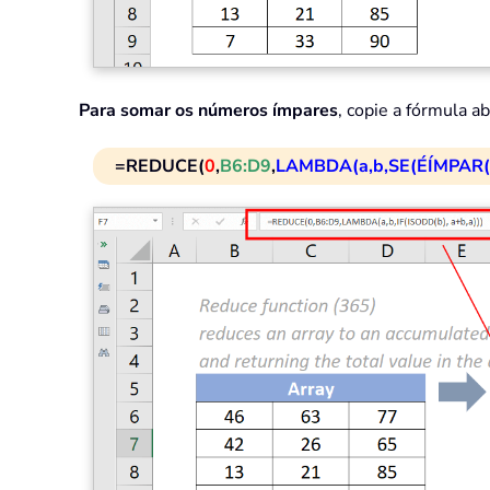
Para somar os números ímpares
, copie a fórmula a
=REDUCE(
0
,
B6:D9
,
LAMBDA(a,b,SE(ÉÍMPAR(b