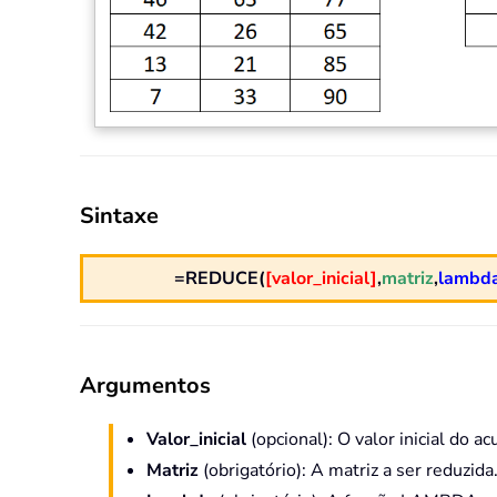
Sintaxe
=REDUCE(
[valor_inicial]
,
matriz
,
lambda
Argumentos
Valor_inicial
(opcional): O valor inicial do a
Matriz
(obrigatório): A matriz a ser reduzida