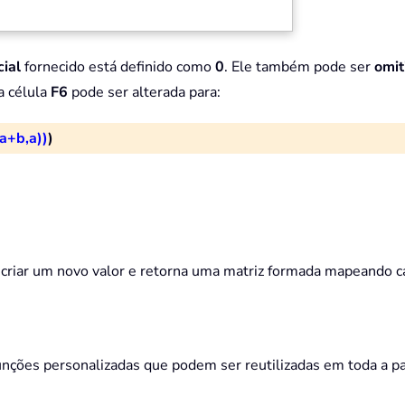
cial
fornecido está definido como
0
. Ele também pode ser
omit
a célula
F6
pode ser alterada para:
a+b,a))
)
iar um novo valor e retorna uma matriz formada mapeando ca
nções personalizadas que podem ser reutilizadas em toda a pa