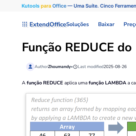
Kutools
para
Office
— Uma Suíte. Cinco Ferrame
Skip to main content
ExtendOffice
Soluções
Baixar
Preç
Função REDUCE do E
Author
Zhoumandy
•
Last modified
2025-08-26
A
função REDUCE
aplica uma
função LAMBDA
a ca