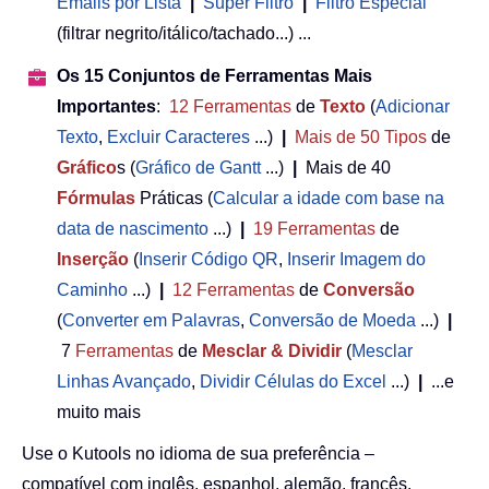
Emails por Lista
|
Super Filtro
|
Filtro Especial
(filtrar negrito/itálico/tachado...) ...
Os 15 Conjuntos de Ferramentas Mais
Importantes
:
12
Ferramentas
de
Texto
(
Adicionar
Texto
,
Excluir Caracteres
...)
|
Mais de 50
Tipos
de
Gráfico
s (
Gráfico de Gantt
...)
|
Mais de 40
Fórmulas
Práticas (
Calcular a idade com base na
data de nascimento
...)
|
19
Ferramentas
de
Inserção
(
Inserir Código QR
,
Inserir Imagem do
Caminho
...)
|
12
Ferramentas
de
Conversão
(
Converter em Palavras
,
Conversão de Moeda
...)
|
7
Ferramentas
de
Mesclar & Dividir
(
Mesclar
Linhas Avançado
,
Dividir Células do Excel
...)
|
...e
muito mais
Use o Kutools no idioma de sua preferência –
compatível com inglês, espanhol, alemão, francês,