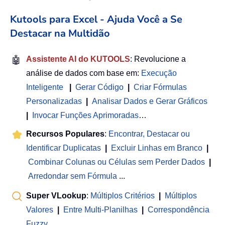
Kutools para Excel - Ajuda Você a Se
Destacar na Multidão
🤖
Assistente AI do KUTOOLS
: Revolucione a
análise de dados com base em:
Execução
Inteligente
|
Gerar Código
|
Criar Fórmulas
Personalizadas
|
Analisar Dados e Gerar Gráficos
|
Invocar Funções Aprimoradas
…
Recursos Populares
:
Encontrar, Destacar ou
Identificar Duplicatas
|
Excluir Linhas em Branco
|
Combinar Colunas ou Células sem Perder Dados
|
Arredondar sem Fórmula
...
Super VLookup
:
Múltiplos Critérios
|
Múltiplos
Valores
|
Entre Multi-Planilhas
|
Correspondência
Fuzzy
...