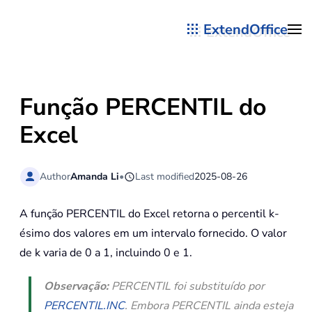
ExtendOffice
Skip to main content
Função PERCENTIL do
Excel
Author
Amanda Li
•
Last modified
2025-08-26
A função PERCENTIL do Excel retorna o percentil k-
ésimo dos valores em um intervalo fornecido. O valor
de k varia de 0 a 1, incluindo 0 e 1.
Observação:
PERCENTIL foi substituído por
PERCENTIL.INC
. Embora PERCENTIL ainda esteja