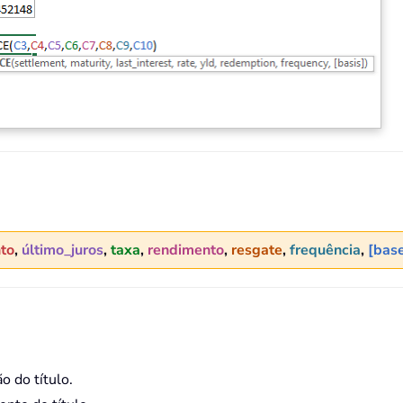
to
,
último_juros
,
taxa
,
rendimento
,
resgate
,
frequência
,
[bas
o do título.