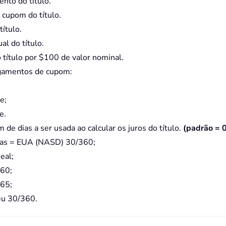
nto do título.
 cupom do título.
título.
l do título.
 título por $100 de valor nominal.
gamentos de cupom:
e;
e.
de dias a ser usada ao calcular os juros do título.
(padrão = 
dias = EUA (NASD) 30/360;
eal;
360;
365;
eu 30/360.