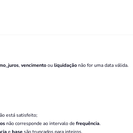
imo_juros
,
vencimento
ou
liquidação
não for uma data válida.
ão está satisfeito;
ros
não corresponde ao intervalo de
frequência
.
cia
e
base
são truncados para inteiros.