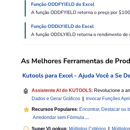
Função ODDFYIELD do Excel
A função ODDFYIELD retorna o preço por $100 d
Função ODDLYIELD do Excel
A função ODDLYIELD retorna o rendimento de um
As Melhores Ferramentas de Produ
Kutools para Excel - Ajuda Você a Se D
🤖
Assistente AI do KUTOOLS
: Revolucione a a
Dados e Gerar Gráficos
|
Invocar Funções Apr
Recursos Populares
:
Encontrar, Destacar ou Id
Arredondar sem Fórmula
...
Super VLookup
:
Múltiplos Critérios
|
Múltiplo