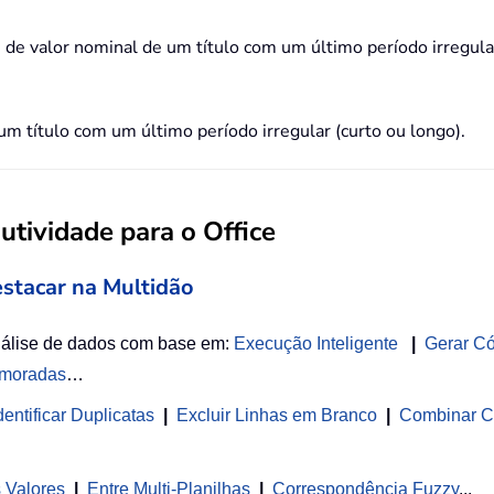
e valor nominal de um título com um último período irregular
 título com um último período irregular (curto ou longo).
tividade para o Office
estacar na Multidão
nálise de dados com base em:
Execução Inteligente
|
Gerar C
imoradas
…
entificar Duplicatas
|
Excluir Linhas em Branco
|
Combinar C
s Valores
|
Entre Multi-Planilhas
|
Correspondência Fuzzy
...