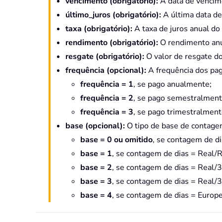
vencimento (obrigatório):
A data de vencime
último_juros (obrigatório):
A última data de
taxa (obrigatório):
A taxa de juros anual do 
rendimento (obrigatório):
O rendimento anua
resgate (obrigatório):
O valor de resgate do
frequência (opcional):
A frequência dos pa
frequência = 1
, se pago anualmente;
frequência = 2
, se pago semestralment
frequência = 3
, se pago trimestralment
base (opcional):
O tipo de base de contagem 
base = 0 ou omitido
, se contagem de 
base = 1
, se contagem de dias = Real/R
base = 2
, se contagem de dias = Real/
base = 3
, se contagem de dias = Real/
base = 4
, se contagem de dias = Europ