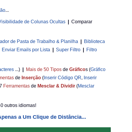
ção
...
 Visibilidade de Colunas Ocultas
|
Comparar
ador de Pasta de Trabalho & Planilha
 | 
Biblioteca
Enviar Emails por Lista
|
Super Filtro
|
Filtro
acteres
...)
|
Mais de 50
Tipos
de
Gráfico
s (
Gráfico
mentas
de
Inserção
(
Inserir Código QR
,
Inserir
7
Ferramentas
de
Mesclar & Dividir
(
Mesclar
0 outros idiomas!
penas a Um Clique de Distância...