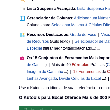
Lista Suspensa Avançada
:
Lista Suspensa Fá
Gerenciador de Colunas
:
Adicionar um Númer
Colunas para
Selecionar Mesma & Células Dife
Recursos Destacados
:
Grade de Foco
|
Visu
de Recursos
(AutoTexto)
|
Selecionador de Da
Especial
(filtrar negrito/itálico/tachado...) ...
Os 15 Conjuntos de Ferramentas Mais Impor
de Gantt
...)
|
Mais de 40
Fórmulas
Práticas (
C
Imagem do Caminho
...)
|
12
Ferramentas
de
C
Linhas Avançado
,
Dividir Células do Excel
...)
|
Use o Kutools no idioma de sua preferência – compat
O Kutools para Excel Oferece Mais de 300