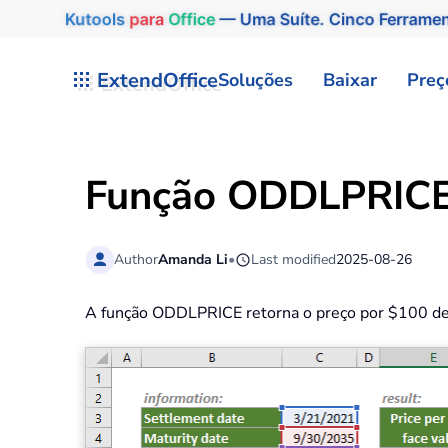
Kutools
para
Office
— Uma Suíte. Cinco Ferrame
Skip to main content
ExtendOffice
Soluções
Baixar
Preç
Função ODDLPRICE
Author
Amanda Li
•
Last modified
2025-08-26
A função ODDLPRICE retorna o preço por $100 de v