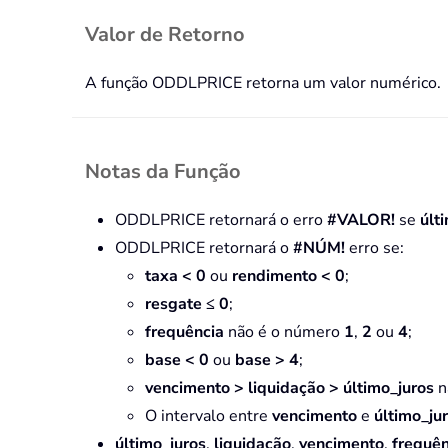
Valor de Retorno
A função ODDLPRICE retorna um valor numérico.
Notas da Função
ODDLPRICE retornará o erro
#VALOR!
se
últ
ODDLPRICE retornará o
#NÚM!
erro se:
taxa < 0
ou
rendimento < 0
;
resgate ≤ 0
;
frequência
não é o número
1
,
2
ou
4
;
base < 0
ou
base > 4
;
vencimento > liquidação
> último_juros
n
O intervalo entre
vencimento
e
último_ju
último_juros
,
liquidação
,
vencimento
,
frequên