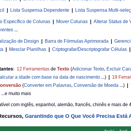
cil
|
Lista Suspensa Dependente
|
Lista Suspensa Multi-sele
o Específico de Colunas
|
Mover Colunas
|
Alterar Status de
rentes
...
alização de Design
|
Barra de Fórmulas Aprimorada
|
Gerenci
ta
|
Mesclar Planilhas
|
Criptografar/Descriptografar Células
|
tantes
:
12
Ferramentas
de
Texto
(
Adicionar Texto
,
Excluir Car
alcular a idade com base na data de nascimento
...)
|
19
Ferra
onversão
(
Converter em Palavras
,
Conversão de Moeda
...)
|
...e muito mais
ível com inglês, espanhol, alemão, francês, chinês e mais de 4
 Recursos,
Garantindo que O Que Você Precisa Está A