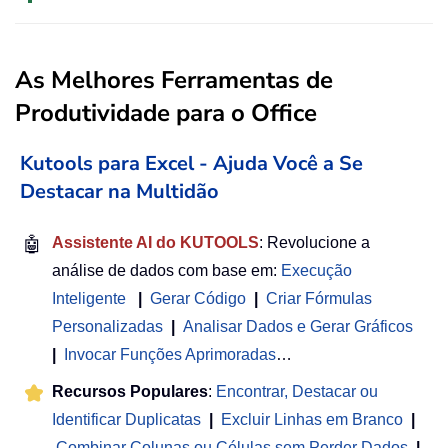
As Melhores Ferramentas de
Produtividade para o Office
Kutools para Excel - Ajuda Você a Se
Destacar na Multidão
🤖
Assistente AI do KUTOOLS
: Revolucione a
análise de dados com base em:
Execução
Inteligente
|
Gerar Código
|
Criar Fórmulas
Personalizadas
|
Analisar Dados e Gerar Gráficos
|
Invocar Funções Aprimoradas
…
Recursos Populares
:
Encontrar, Destacar ou
Identificar Duplicatas
|
Excluir Linhas em Branco
|
Combinar Colunas ou Células sem Perder Dados
|