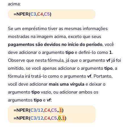
acima:
=NPER(
C3
,
C4
,
C5
)
Se um empréstimo tiver as mesmas informações
mostradas na imagem acima, exceto que seus
pagamentos são devidos no início do período
, você
deve adicionar o argumento
tipo
e defini-lo como
1
.
Observe que nesta fórmula, já que o argumento
vf
já foi
omitido, se você apenas adicionar o argumento
tipo
, a
fórmula irá tratá-lo como o argumento
vf
. Portanto,
você deve adicionar
mais uma vírgula
e deixar o
argumento
tipo
vazio, ou adicionar ambos os
argumentos
tipo
e
vf
:
=NPER(
C3/12
,
C4
,
C5
,,
1
)
=NPER(
C3/12
,
C4
,
C5
,
0
,
1
)