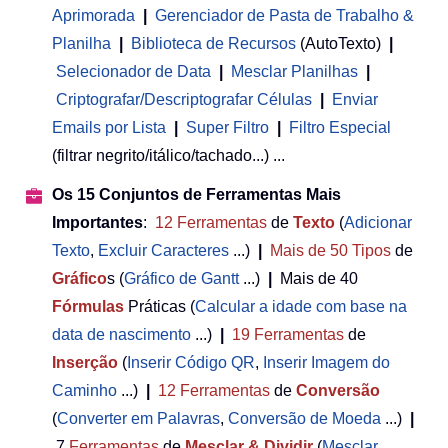
Aprimorada
|
Gerenciador de Pasta de Trabalho &
Planilha
 | 
Biblioteca de Recursos
(AutoTexto)
|
Selecionador de Data
|
Mesclar Planilhas
|
Criptografar/Descriptografar Células
|
Enviar
Emails por Lista
|
Super Filtro
|
Filtro Especial
(filtrar negrito/itálico/tachado...) ...
Os 15 Conjuntos de Ferramentas Mais
Importantes
:
12
Ferramentas
de
Texto
(
Adicionar
Texto
,
Excluir Caracteres
...)
|
Mais de 50
Tipos
de
Gráfico
s (
Gráfico de Gantt
...)
|
Mais de 40
Fórmulas
Práticas (
Calcular a idade com base na
data de nascimento
...)
|
19
Ferramentas
de
Inserção
(
Inserir Código QR
,
Inserir Imagem do
Caminho
...)
|
12
Ferramentas
de
Conversão
(
Converter em Palavras
,
Conversão de Moeda
...)
|
7
Ferramentas
de
Mesclar & Dividir
(
Mesclar