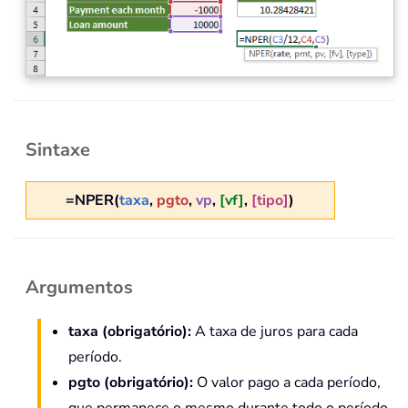
Sintaxe
=NPER(
taxa
,
pgto
,
vp
,
[vf]
,
[tipo]
)
Argumentos
taxa
(obrigatório)
:
A taxa de juros para cada
período.
pgto
(obrigatório)
:
O valor pago a cada período,