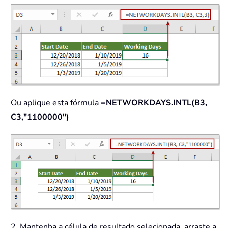
Ou aplique esta fórmula
=NETWORKDAYS.INTL(B3,
C3,"1100000")
2. Mantenha a célula de resultado selecionada, arraste a