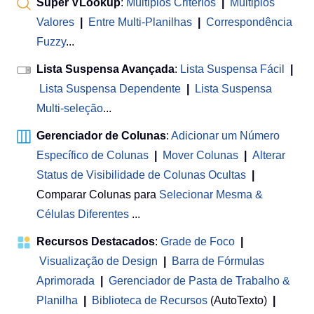
Super VLookup
:
Múltiplos Critérios
|
Múltiplos
Valores
|
Entre Multi-Planilhas
|
Correspondência
Fuzzy
...
Lista Suspensa Avançada
:
Lista Suspensa Fácil
|
Lista Suspensa Dependente
|
Lista Suspensa
Multi-seleção
...
Gerenciador de Colunas
:
Adicionar um Número
Específico de Colunas
|
Mover Colunas
|
Alterar
Status de Visibilidade de Colunas Ocultas
|
Comparar Colunas para
Selecionar Mesma &
Células Diferentes
...
Recursos Destacados
:
Grade de Foco
|
Visualização de Design
|
Barra de Fórmulas
Aprimorada
|
Gerenciador de Pasta de Trabalho &
Planilha
 | 
Biblioteca de Recursos
(AutoTexto)
|