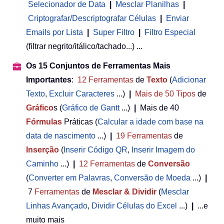
Selecionador de Data
|
Mesclar Planilhas
|
Criptografar/Descriptografar Células
|
Enviar
Emails por Lista
|
Super Filtro
|
Filtro Especial
(filtrar negrito/itálico/tachado...) ...
Os 15 Conjuntos de Ferramentas Mais
Importantes
:
12
Ferramentas
de
Texto
(
Adicionar
Texto
,
Excluir Caracteres
...)
|
Mais de 50
Tipos
de
Gráfico
s (
Gráfico de Gantt
...)
|
Mais de 40
Fórmulas
Práticas (
Calcular a idade com base na
data de nascimento
...)
|
19
Ferramentas
de
Inserção
(
Inserir Código QR
,
Inserir Imagem do
Caminho
...)
|
12
Ferramentas
de
Conversão
(
Converter em Palavras
,
Conversão de Moeda
...)
|
7
Ferramentas
de
Mesclar & Dividir
(
Mesclar
Linhas Avançado
,
Dividir Células do Excel
...)
|
...e
muito mais