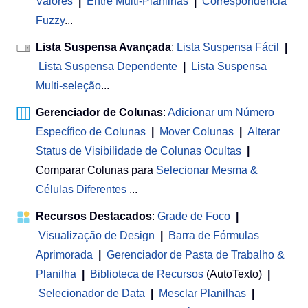
Valores
|
Entre Multi-Planilhas
|
Correspondência
Fuzzy
...
Lista Suspensa Avançada
:
Lista Suspensa Fácil
|
Lista Suspensa Dependente
|
Lista Suspensa
Multi-seleção
...
Gerenciador de Colunas
:
Adicionar um Número
Específico de Colunas
|
Mover Colunas
|
Alterar
Status de Visibilidade de Colunas Ocultas
|
Comparar Colunas para
Selecionar Mesma &
Células Diferentes
...
Recursos Destacados
:
Grade de Foco
|
Visualização de Design
|
Barra de Fórmulas
Aprimorada
|
Gerenciador de Pasta de Trabalho &
Planilha
 | 
Biblioteca de Recursos
(AutoTexto)
|
Selecionador de Data
|
Mesclar Planilhas
|