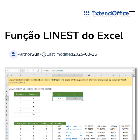
ExtendOffice
Skip to main content
Função LINEST do Excel
Author
Sun
•
Last modified
2025-08-26