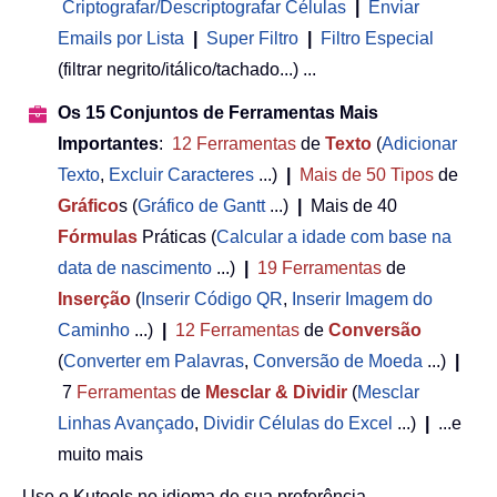
Criptografar/Descriptografar Células
|
Enviar
Emails por Lista
|
Super Filtro
|
Filtro Especial
(filtrar negrito/itálico/tachado...) ...
Os 15 Conjuntos de Ferramentas Mais
Importantes
:
12
Ferramentas
de
Texto
(
Adicionar
Texto
,
Excluir Caracteres
...)
|
Mais de 50
Tipos
de
Gráfico
s (
Gráfico de Gantt
...)
|
Mais de 40
Fórmulas
Práticas (
Calcular a idade com base na
data de nascimento
...)
|
19
Ferramentas
de
Inserção
(
Inserir Código QR
,
Inserir Imagem do
Caminho
...)
|
12
Ferramentas
de
Conversão
(
Converter em Palavras
,
Conversão de Moeda
...)
|
7
Ferramentas
de
Mesclar & Dividir
(
Mesclar
Linhas Avançado
,
Dividir Células do Excel
...)
|
...e
muito mais
Use o Kutools no idioma de sua preferência –