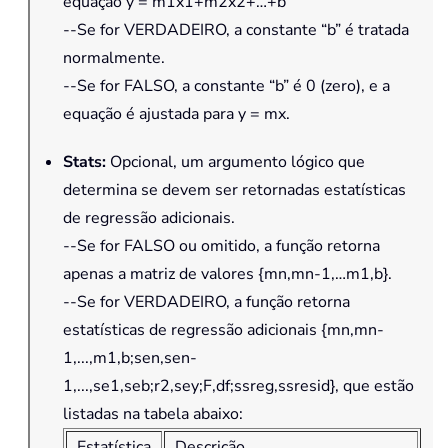
equação y = m1x1+m2x2+…+b
--Se for VERDADEIRO, a constante “b” é tratada
normalmente.
--Se for FALSO, a constante “b” é 0 (zero), e a
equação é ajustada para y = mx.
Stats
:
Opcional, um argumento lógico que
determina se devem ser retornadas estatísticas
de regressão adicionais.
--Se for FALSO ou omitido, a função retorna
apenas a matriz de valores {mn,mn-1,…m1,b}.
--Se for VERDADEIRO, a função retorna
estatísticas de regressão adicionais {mn,mn-
1,...,m1,b;sen,sen-
1,...,se1,seb;r2,sey;F,df;ssreg,ssresid}, que estão
listadas na tabela abaixo:
Estatística
Descrição