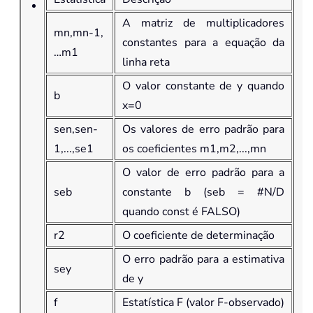
A matriz de multiplicadores
mn,mn-1,
constantes para a equação da
…m1
linha reta
O valor constante de y quando
b
x=0
sen,sen-
Os valores de erro padrão para
1,...,se1
os coeficientes m1,m2,...,mn
O valor de erro padrão para a
seb
constante b (seb = #N/D
quando const é FALSO)
r2
O coeficiente de determinação
O erro padrão para a estimativa
sey
de y
f
Estatística F (valor F-observado)