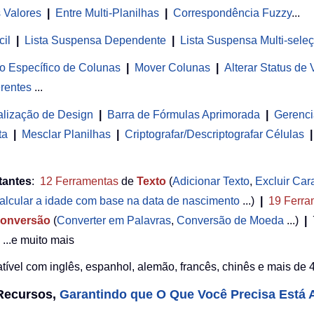
s Valores
|
Entre Multi-Planilhas
|
Correspondência Fuzzy
...
cil
|
Lista Suspensa Dependente
|
Lista Suspensa Multi-sele
o Específico de Colunas
|
Mover Colunas
|
Alterar Status de
rentes
...
alização de Design
|
Barra de Fórmulas Aprimorada
|
Gerenci
ta
|
Mesclar Planilhas
|
Criptografar/Descriptografar Células
|
tantes
:
12
Ferramentas
de
Texto
(
Adicionar Texto
,
Excluir Car
alcular a idade com base na data de nascimento
...)
|
19
Ferra
onversão
(
Converter em Palavras
,
Conversão de Moeda
...)
|
...e muito mais
ível com inglês, espanhol, alemão, francês, chinês e mais de 4
 Recursos,
Garantindo que O Que Você Precisa Está A