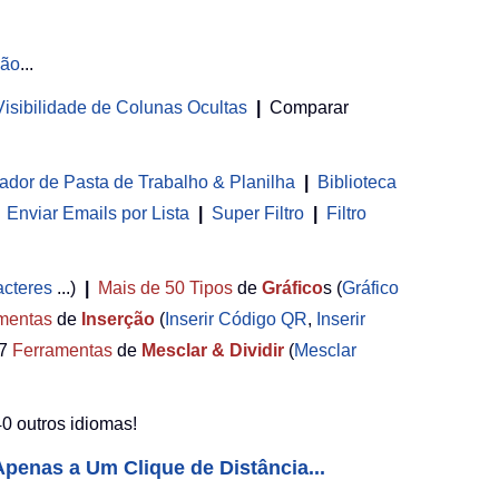
ção
...
 Visibilidade de Colunas Ocultas
|
Comparar
ador de Pasta de Trabalho & Planilha
 | 
Biblioteca
Enviar Emails por Lista
|
Super Filtro
|
Filtro
acteres
...)
|
Mais de 50
Tipos
de
Gráfico
s (
Gráfico
mentas
de
Inserção
(
Inserir Código QR
,
Inserir
7
Ferramentas
de
Mesclar & Dividir
(
Mesclar
0 outros idiomas!
penas a Um Clique de Distância...