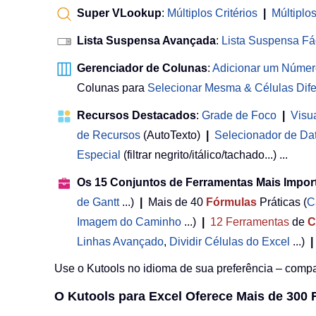
Super VLookup
:
Múltiplos Critérios
|
Múltiplo
Lista Suspensa Avançada
:
Lista Suspensa Fá
Gerenciador de Colunas
:
Adicionar um Númer
Colunas para
Selecionar Mesma & Células Dife
Recursos Destacados
:
Grade de Foco
|
Visu
de Recursos
(AutoTexto)
|
Selecionador de Da
Especial
(filtrar negrito/itálico/tachado...) ...
Os 15 Conjuntos de Ferramentas Mais Impor
de Gantt
...)
|
Mais de 40
Fórmulas
Práticas (
C
Imagem do Caminho
...)
|
12
Ferramentas
de
C
Linhas Avançado
,
Dividir Células do Excel
...)
|
Use o Kutools no idioma de sua preferência – compat
O Kutools para Excel Oferece Mais de 300