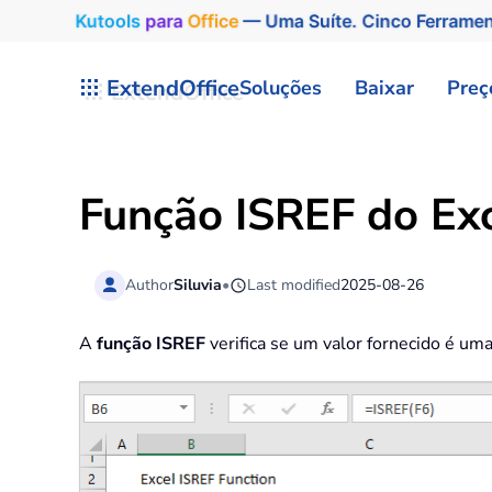
Kutools
para
Office
— Uma Suíte. Cinco Ferrame
Skip to main content
ExtendOffice
Soluções
Baixar
Preç
Função ISREF do Ex
Author
Siluvia
•
Last modified
2025-08-26
A
função ISREF
verifica se um valor fornecido é um