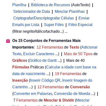
Planilha
 | 
Biblioteca de Recursos
(AutoTexto)
|
Selecionador de Data
|
Mesclar Planilhas
|
Criptografar/Descriptografar Células
|
Enviar
Emails por Lista
|
Super Filtro
|
Filtro Especial
(filtrar negrito/itálico/tachado...) ...
Os 15 Conjuntos de Ferramentas Mais
Importantes
:
12
Ferramentas
de
Texto
(
Adicionar
Texto
,
Excluir Caracteres
...)
|
Mais de 50
Tipos
de
Gráfico
s (
Gráfico de Gantt
...)
|
Mais de 40
Fórmulas
Práticas (
Calcular a idade com base na
data de nascimento
...)
|
19
Ferramentas
de
Inserção
(
Inserir Código QR
,
Inserir Imagem do
Caminho
...)
|
12
Ferramentas
de
Conversão
(
Converter em Palavras
,
Conversão de Moeda
...)
|
7
Ferramentas
de
Mesclar & Dividir
(
Mesclar