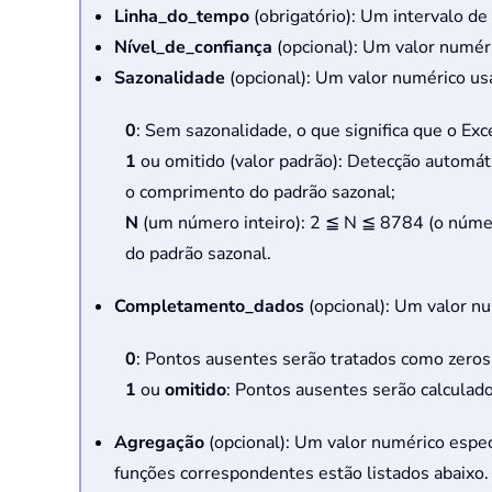
Linha_do_tempo
(obrigatório): Um intervalo de
Nível_de_confiança
(opcional): Um valor numéri
Sazonalidade
(opcional): Um valor numérico us
0
: Sem sazonalidade, o que significa que o Exc
1
ou omitido (valor padrão): Detecção automáti
o comprimento do padrão sazonal;
N
(um número inteiro): 2 ≦ N ≦ 8784 (o númer
do padrão sazonal.
Completamento_dados
(opcional): Um valor nu
0
: Pontos ausentes serão tratados como zeros
1
ou
omitido
: Pontos ausentes serão calculad
Agregação
(opcional): Um valor numérico espec
funções correspondentes estão listados abaixo.