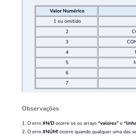
Valor Numérico
1 ou omitido
2
C
3
CON
4
5
M
6
7
Observações
1. O erro
#N/D
ocorre se os arrays
“valores”
e
“lin
2. O erro
#NÚM!
ocorre quando qualquer uma das se