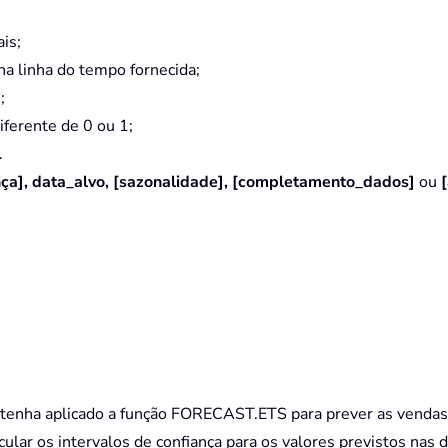
is;
na linha do tempo fornecida;
;
ferente de 0 ou 1;
.
nça], data_alvo, [sazonalidade], [completamento_dados]
ou
tenha aplicado a função FORECAST.ETS para prever as vendas 
lar os intervalos de confiança para os valores previstos nas 