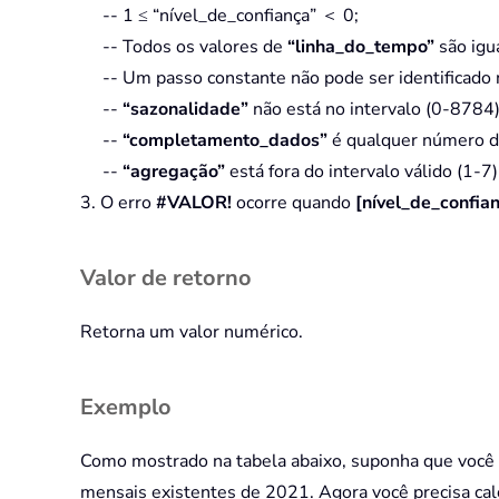
-- 1 ≤ “nível_de_confiança” ＜ 0;
-- Todos os valores de
“linha_do_tempo”
são igua
-- Um passo constante não pode ser identificado 
--
“sazonalidade”
não está no intervalo (0-8784)
--
“completamento_dados”
é qualquer número di
--
“agregação”
está fora do intervalo válido (1-7)
3. O erro
#VALOR!
ocorre quando
[nível_de_confia
Valor de retorno
Retorna um valor numérico.
Exemplo
Como mostrado na tabela abaixo, suponha que você 
mensais existentes de 2021. Agora você precisa calcu