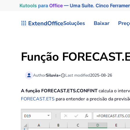
Kutools
para
Office
— Uma Suíte. Cinco Ferrame
Skip to main content
ExtendOffice
Soluções
Baixar
Preç
Função FORECAST.E
Author
Siluvia
•
Last modified
2025-08-26
A função FORECAST.ETS.CONFINT
calcula o inter
FORECAST.ETS
para entender a precisão da previsã