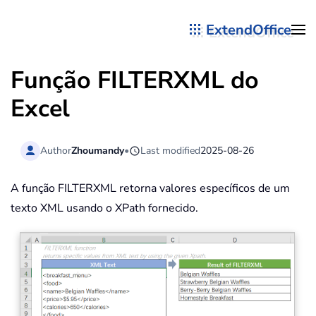
ExtendOffice
Skip to main content
Função FILTERXML do
Excel
Author
Zhoumandy
•
Last modified
2025-08-26
A função FILTERXML retorna valores específicos de um
texto XML usando o XPath fornecido.