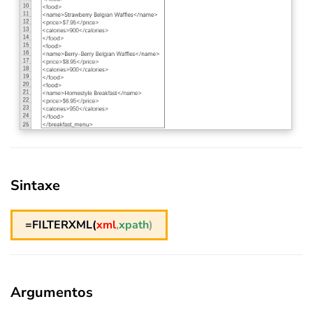
Sintaxe
=FILTERXML(
xml
,
xpath
)
Argumentos