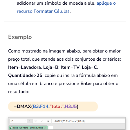
adicionar um símbolo de moeda a ele,
aplique o
recurso Formatar Células
.
Exemplo
Como mostrado na imagem abaixo, para obter o maior
preço total que atende aos dois conjuntos de critérios:
Item=Lavadora
,
Loja=B
;
Item=TV
,
Loja=C
,
Quantidade>25
, copie ou insira a fórmula abaixo em
uma célula em branco e pressione
Enter
para obter o
resultado:
=DMAX(
B3:F14
,
"total"
,
H3:J5
)