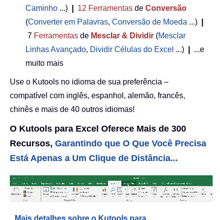
Caminho
...)
|
12
Ferramentas
de
Conversão
(
Converter em Palavras
,
Conversão de Moeda
...)
|
7
Ferramentas
de
Mesclar & Dividir
(
Mesclar
Linhas Avançado
,
Dividir Células do Excel
...)
|
...e
muito mais
Use o Kutools no idioma de sua preferência –
compatível com inglês, espanhol, alemão, francês,
chinês e mais de 40 outros idiomas!
O Kutools para Excel Oferece Mais de 300
Recursos,
Garantindo que O Que Você Precisa
Está Apenas a Um Clique de Distância...
Mais detalhes sobre o Kutools para