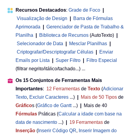
Recursos Destacados
:
Grade de Foco
|
Visualização de Design
|
Barra de Fórmulas
Aprimorada
|
Gerenciador de Pasta de Trabalho &
Planilha
 | 
Biblioteca de Recursos
(AutoTexto)
|
Selecionador de Data
|
Mesclar Planilhas
|
Criptografar/Descriptografar Células
|
Enviar
Emails por Lista
|
Super Filtro
|
Filtro Especial
(filtrar negrito/itálico/tachado...) ...
Os 15 Conjuntos de Ferramentas Mais
Importantes
:
12
Ferramentas
de
Texto
(
Adicionar
Texto
,
Excluir Caracteres
...)
|
Mais de 50
Tipos
de
Gráfico
s (
Gráfico de Gantt
...)
|
Mais de 40
Fórmulas
Práticas (
Calcular a idade com base na
data de nascimento
...)
|
19
Ferramentas
de
Inserção
(
Inserir Código QR
,
Inserir Imagem do