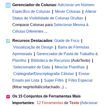
Gerenciador de Colunas
:
Adicionar um Número
Específico de Colunas
|
Mover Colunas
|
Alterar
Status de Visibilidade de Colunas Ocultas
|
Comparar Colunas para
Selecionar Mesma &
Células Diferentes
...
Recursos Destacados
:
Grade de Foco
|
Visualização de Design
|
Barra de Fórmulas
Aprimorada
|
Gerenciador de Pasta de Trabalho &
Planilha
 | 
Biblioteca de Recursos
(AutoTexto)
|
Selecionador de Data
|
Mesclar Planilhas
|
Criptografar/Descriptografar Células
|
Enviar
Emails por Lista
|
Super Filtro
|
Filtro Especial
(filtrar negrito/itálico/tachado...) ...
Os 15 Conjuntos de Ferramentas Mais
Importantes
:
12
Ferramentas
de
Texto
(
Adicionar