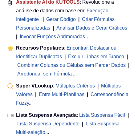
🤖
Assistente AI do KUTOOLS
: Revolucione a
análise de dados com base em:
Execução
Inteligente
|
Gerar Código
|
Criar Fórmulas
Personalizadas
|
Analisar Dados e Gerar Gráficos
|
Invocar Funções Aprimoradas
…
Recursos Populares
:
Encontrar, Destacar ou
Identificar Duplicatas
|
Excluir Linhas em Branco
|
Combinar Colunas ou Células sem Perder Dados
|
Arredondar sem Fórmula
...
Super VLookup
:
Múltiplos Critérios
|
Múltiplos
Valores
|
Entre Multi-Planilhas
|
Correspondência
Fuzzy
...
Lista Suspensa Avançada
:
Lista Suspensa Fácil
|
Lista Suspensa Dependente
|
Lista Suspensa
Multi-seleção
...