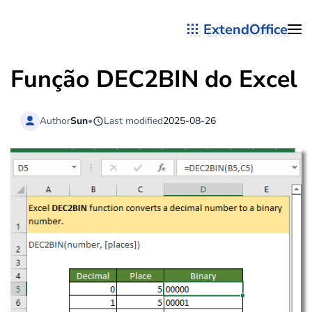
ExtendOffice
Skip to main content
Função DEC2BIN do Excel
Author
Sun
•
Last modified
2025-08-26