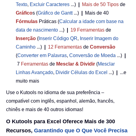
Texto
,
Excluir Caracteres
...)
|
Mais de 50
Tipos
de
Gráfico
s (
Gráfico de Gantt
...)
|
Mais de 40
Fórmulas
Práticas (
Calcular a idade com base na
data de nascimento
...)
|
19
Ferramentas
de
Inserção
(
Inserir Código QR
,
Inserir Imagem do
Caminho
...)
|
12
Ferramentas
de
Conversão
(
Converter em Palavras
,
Conversão de Moeda
...)
|
7
Ferramentas
de
Mesclar & Dividir
(
Mesclar
Linhas Avançado
,
Dividir Células do Excel
...)
|
...e
muito mais
Use o Kutools no idioma de sua preferência –
compatível com inglês, espanhol, alemão, francês,
chinês e mais de 40 outros idiomas!
O Kutools para Excel Oferece Mais de 300
Recursos,
Garantindo que O Que Você Precisa