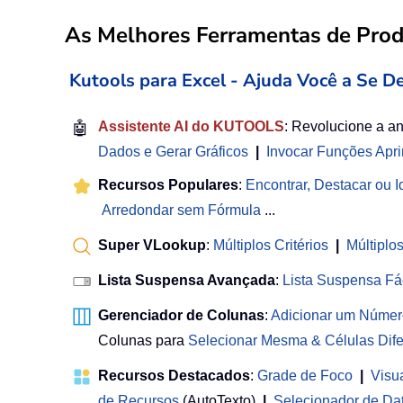
As Melhores Ferramentas de Produ
Kutools para Excel - Ajuda Você a Se D
🤖
Assistente AI do KUTOOLS
: Revolucione a a
Dados e Gerar Gráficos
|
Invocar Funções Apr
Recursos Populares
:
Encontrar, Destacar ou Id
Arredondar sem Fórmula
...
Super VLookup
:
Múltiplos Critérios
|
Múltiplo
Lista Suspensa Avançada
:
Lista Suspensa Fá
Gerenciador de Colunas
:
Adicionar um Númer
Colunas para
Selecionar Mesma & Células Dife
Recursos Destacados
:
Grade de Foco
|
Visu
de Recursos
(AutoTexto)
|
Selecionador de Da