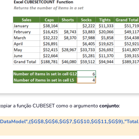
e copiar a função CUBESET como o argumento
conjunto
:
ataModel",($G$8,$G$6,$G$7,$G$10,$G$11,$G$9),"Total