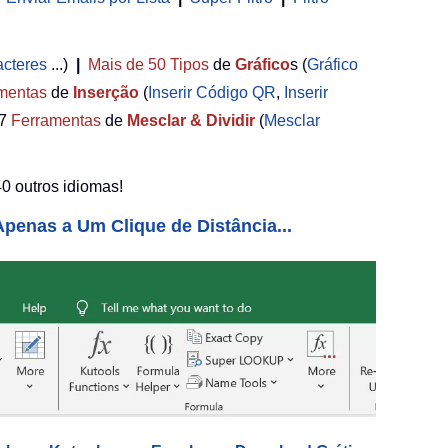
acteres
...)
|
Mais de 50
Tipos
de
Gráfico
s (
Gráfico
mentas
de
Inserção
(
Inserir Código QR
,
Inserir
7
Ferramentas
de
Mesclar & Dividir
(
Mesclar
0 outros idiomas!
penas a Um Clique de Distância...