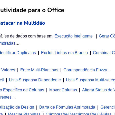
tividade para o Office
estacar na Multidão
nálise de dados com base em:
Execução Inteligente
|
Gerar C
imoradas
…
entificar Duplicatas
|
Excluir Linhas em Branco
|
Combinar C
s Valores
|
Entre Multi-Planilhas
|
Correspondência Fuzzy
...
cil
|
Lista Suspensa Dependente
|
Lista Suspensa Multi-sele
o Específico de Colunas
|
Mover Colunas
|
Alterar Status de
rentes
...
alização de Design
|
Barra de Fórmulas Aprimorada
|
Gerenci
ta
|
Mesclar Planilhas
|
Criptografar/Descriptografar Células
|