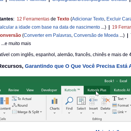
tantes
:
12
Ferramentas
de
Texto
(
Adicionar Texto
,
Excluir Car
alcular a idade com base na data de nascimento
...)
|
19
Ferra
onversão
(
Converter em Palavras
,
Conversão de Moeda
...)
|
...e muito mais
ível com inglês, espanhol, alemão, francês, chinês e mais de 4
 Recursos,
Garantindo que O Que Você Precisa Está A