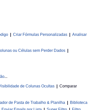
ódigo
|
Criar Fórmulas Personalizadas
|
Analisar
olunas ou Células sem Perder Dados
|
ção
...
 Visibilidade de Colunas Ocultas
|
Comparar
ador de Pasta de Trabalho & Planilha
 | 
Biblioteca
Enviar Emails por Lista
|
Super Filtro
|
Filtro