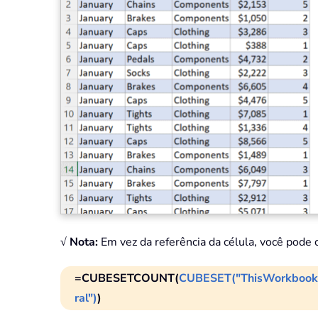
√ Nota:
Em vez da referência da célula, você pod
=CUBESETCOUNT(
CUBESET("ThisWorkbookD
ral")
)