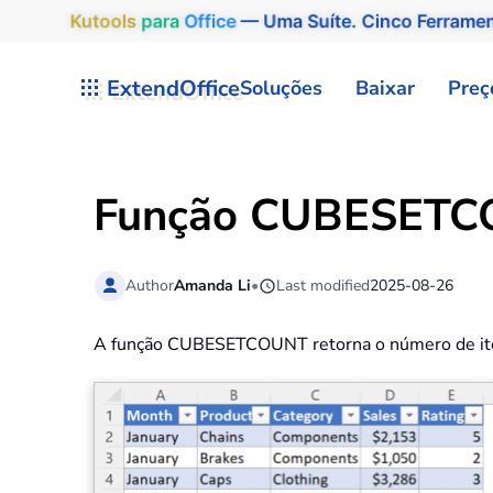
Kutools
para
Office
— Uma Suíte. Cinco Ferrame
Skip to main content
ExtendOffice
Soluções
Baixar
Preç
Função CUBESETCO
Author
Amanda Li
•
Last modified
2025-08-26
A função CUBESETCOUNT retorna o número de it