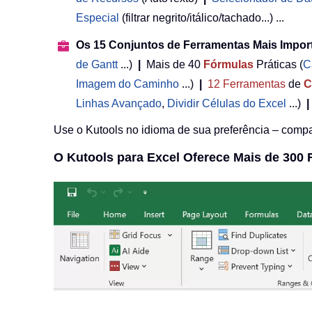
Especial
(filtrar negrito/itálico/tachado...) ...
Os 15 Conjuntos de Ferramentas Mais Impor
de Gantt
...)
|
Mais de 40
Fórmulas
Práticas (
C
Imagem do Caminho
...)
|
12
Ferramentas
de
C
Linhas Avançado
,
Dividir Células do Excel
...)
|
Use o Kutools no idioma de sua preferência – compat
O Kutools para Excel Oferece Mais de 300