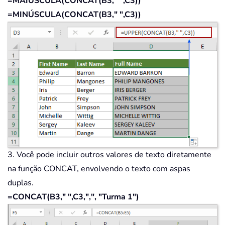
=MAIÚSCULA(CONCAT(B3," ",C3))
=MINÚSCULA(CONCAT(B3," ",C3))
3. Você pode incluir outros valores de texto diretamente
na função CONCAT, envolvendo o texto com aspas
duplas.
=CONCAT(B3," ",C3,",", "Turma 1")