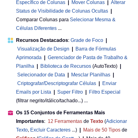
Específico de Colunas
|
Mover Colunas
|
Alterar
Status de Visibilidade de Colunas Ocultas
|
Comparar Colunas para
Selecionar Mesma &
Células Diferentes
...
Recursos Destacados
:
Grade de Foco
|
Visualização de Design
|
Barra de Fórmulas
Aprimorada
|
Gerenciador de Pasta de Trabalho &
Planilha
 | 
Biblioteca de Recursos
(AutoTexto)
|
Selecionador de Data
|
Mesclar Planilhas
|
Criptografar/Descriptografar Células
|
Enviar
Emails por Lista
|
Super Filtro
|
Filtro Especial
(filtrar negrito/itálico/tachado...) ...
Os 15 Conjuntos de Ferramentas Mais
Importantes
:
12
Ferramentas
de
Texto
(
Adicionar
Texto
,
Excluir Caracteres
...)
|
Mais de 50
Tipos
de