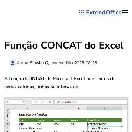
ExtendOffice
Skip to main content
Função CONCAT do Excel
Author
Siluvia
•
Last modified
2025-08-26
A
função CONCAT
do Microsoft Excel une textos de
várias colunas, linhas ou intervalos.