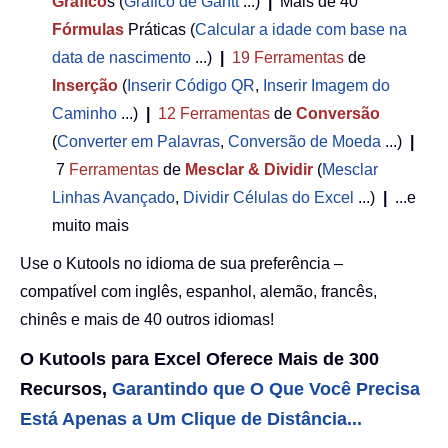
Gráfico
s (
Gráfico de Gantt
...)
|
Mais de 40
Fórmulas
Práticas (
Calcular a idade com base na
data de nascimento
...)
|
19
Ferramentas
de
Inserção
(
Inserir Código QR
,
Inserir Imagem do
Caminho
...)
|
12
Ferramentas
de
Conversão
(
Converter em Palavras
,
Conversão de Moeda
...)
|
7
Ferramentas
de
Mesclar & Dividir
(
Mesclar
Linhas Avançado
,
Dividir Células do Excel
...)
|
...e
muito mais
Use o Kutools no idioma de sua preferência –
compatível com inglês, espanhol, alemão, francês,
chinês e mais de 40 outros idiomas!
O Kutools para Excel Oferece Mais de 300
Recursos,
Garantindo que O Que Você Precisa
Está Apenas a Um Clique de Distância...