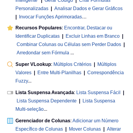
Inteligente
|
Gerar Código
|
Criar Fórmulas
Personalizadas
|
Analisar Dados e Gerar Gráficos
|
Invocar Funções Aprimoradas
…
Recursos Populares
:
Encontrar, Destacar ou
Identificar Duplicatas
|
Excluir Linhas em Branco
|
Combinar Colunas ou Células sem Perder Dados
|
Arredondar sem Fórmula
...
Super VLookup
:
Múltiplos Critérios
|
Múltiplos
Valores
|
Entre Multi-Planilhas
|
Correspondência
Fuzzy
...
Lista Suspensa Avançada
:
Lista Suspensa Fácil
|
Lista Suspensa Dependente
|
Lista Suspensa
Multi-seleção
...
Gerenciador de Colunas
:
Adicionar um Número
Específico de Colunas
|
Mover Colunas
|
Alterar