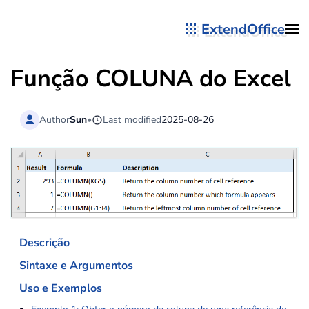
ExtendOffice
Skip to main content
Função
COLUNA
do Excel
Author
Sun
•
Last modified
2025-08-26
Descrição
Sintaxe e Argumentos
Uso e Exemplos