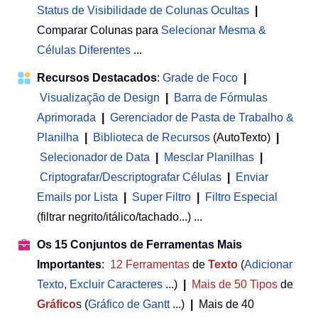
Status de Visibilidade de Colunas Ocultas
|
Comparar Colunas para
Selecionar Mesma &
Células Diferentes
...
Recursos Destacados
:
Grade de Foco
|
Visualização de Design
|
Barra de Fórmulas
Aprimorada
|
Gerenciador de Pasta de Trabalho &
Planilha
 | 
Biblioteca de Recursos
(AutoTexto)
|
Selecionador de Data
|
Mesclar Planilhas
|
Criptografar/Descriptografar Células
|
Enviar
Emails por Lista
|
Super Filtro
|
Filtro Especial
(filtrar negrito/itálico/tachado...) ...
Os 15 Conjuntos de Ferramentas Mais
Importantes
:
12
Ferramentas
de
Texto
(
Adicionar
Texto
,
Excluir Caracteres
...)
|
Mais de 50
Tipos
de
Gráfico
s (
Gráfico de Gantt
...)
|
Mais de 40