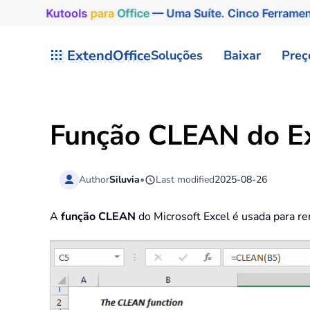
Kutools
para
Office
— Uma Suíte. Cinco Ferrame
Skip to main content
ExtendOffice
Soluções
Baixar
Preç
Função CLEAN do E
Author
Siluvia
•
Last modified
2025-08-26
A
função CLEAN
do Microsoft Excel é usada para re