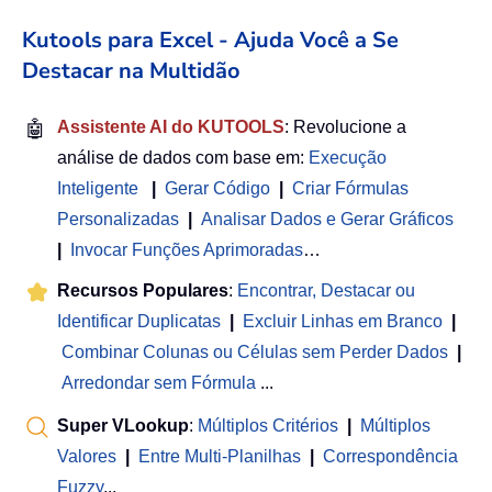
Kutools para Excel - Ajuda Você a Se
Destacar na Multidão
🤖
Assistente AI do KUTOOLS
: Revolucione a
análise de dados com base em:
Execução
Inteligente
|
Gerar Código
|
Criar Fórmulas
Personalizadas
|
Analisar Dados e Gerar Gráficos
|
Invocar Funções Aprimoradas
…
Recursos Populares
:
Encontrar, Destacar ou
Identificar Duplicatas
|
Excluir Linhas em Branco
|
Combinar Colunas ou Células sem Perder Dados
|
Arredondar sem Fórmula
...
Super VLookup
:
Múltiplos Critérios
|
Múltiplos
Valores
|
Entre Multi-Planilhas
|
Correspondência
Fuzzy
...