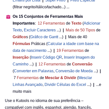
Emails por Lista
|
Super Filtro
|
Filtro Especial
(filtrar negrito/itálico/tachado...) ...
Os 15 Conjuntos de Ferramentas Mais
Importantes
:
12
Ferramentas
de
Texto
(
Adicionar
Texto
,
Excluir Caracteres
...)
|
Mais de 50
Tipos
de
Gráfico
s (
Gráfico de Gantt
...)
|
Mais de 40
Fórmulas
Práticas (
Calcular a idade com base na
data de nascimento
...)
|
19
Ferramentas
de
Inserção
(
Inserir Código QR
,
Inserir Imagem do
Caminho
...)
|
12
Ferramentas
de
Conversão
(
Converter em Palavras
,
Conversão de Moeda
...)
|
7
Ferramentas
de
Mesclar & Dividir
(
Mesclar
Linhas Avançado
,
Dividir Células do Excel
...)
|
...e
muito mais
Use o Kutools no idioma de sua preferência –
compatível com inglês, espanhol, alemão, francês,