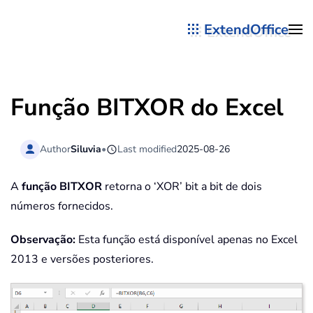
ExtendOffice
Skip to main content
Função BITXOR do Excel
Author
Siluvia
•
Last modified
2025-08-26
A
função BITXOR
retorna o ‘XOR’ bit a bit de dois
números fornecidos.
Observação:
Esta função está disponível apenas no Excel
2013 e versões posteriores.