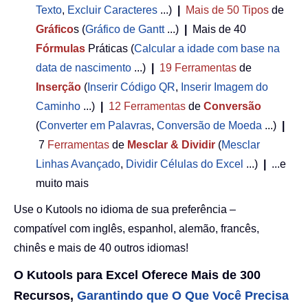
Texto
,
Excluir Caracteres
...)
|
Mais de 50
Tipos
de
Gráfico
s (
Gráfico de Gantt
...)
|
Mais de 40
Fórmulas
Práticas (
Calcular a idade com base na
data de nascimento
...)
|
19
Ferramentas
de
Inserção
(
Inserir Código QR
,
Inserir Imagem do
Caminho
...)
|
12
Ferramentas
de
Conversão
(
Converter em Palavras
,
Conversão de Moeda
...)
|
7
Ferramentas
de
Mesclar & Dividir
(
Mesclar
Linhas Avançado
,
Dividir Células do Excel
...)
|
...e
muito mais
Use o Kutools no idioma de sua preferência –
compatível com inglês, espanhol, alemão, francês,
chinês e mais de 40 outros idiomas!
O Kutools para Excel Oferece Mais de 300
Recursos,
Garantindo que O Que Você Precisa