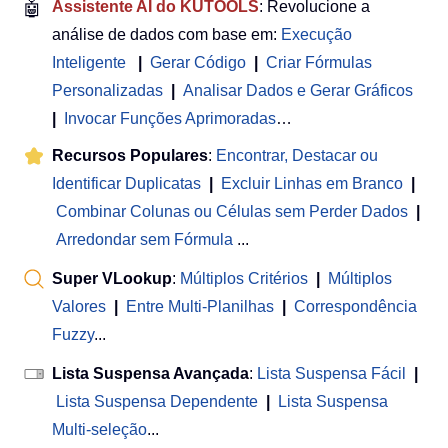
🤖
Assistente AI do KUTOOLS
: Revolucione a
análise de dados com base em:
Execução
Inteligente
|
Gerar Código
|
Criar Fórmulas
Personalizadas
|
Analisar Dados e Gerar Gráficos
|
Invocar Funções Aprimoradas
…
Recursos Populares
:
Encontrar, Destacar ou
Identificar Duplicatas
|
Excluir Linhas em Branco
|
Combinar Colunas ou Células sem Perder Dados
|
Arredondar sem Fórmula
...
Super VLookup
:
Múltiplos Critérios
|
Múltiplos
Valores
|
Entre Multi-Planilhas
|
Correspondência
Fuzzy
...
Lista Suspensa Avançada
:
Lista Suspensa Fácil
|
Lista Suspensa Dependente
|
Lista Suspensa
Multi-seleção
...