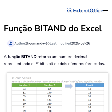
ExtendOffice
Skip to main content
Função BITAND do Excel
Author
Zhoumandy
•
Last modified
2025-08-26
A
função BITAND
retorna um número decimal
representando o 'E' bit a bit de dois números fornecidos.