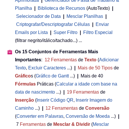
Aprimorada
|
Gerenciador de Pasta de Trabalho &
Planilha
 | 
Biblioteca de Recursos
(AutoTexto)
|
Selecionador de Data
|
Mesclar Planilhas
|
Criptografar/Descriptografar Células
|
Enviar
Emails por Lista
|
Super Filtro
|
Filtro Especial
(filtrar negrito/itálico/tachado...) ...
Os 15 Conjuntos de Ferramentas Mais
Importantes
:
12
Ferramentas
de
Texto
(
Adicionar
Texto
,
Excluir Caracteres
...)
|
Mais de 50
Tipos
de
Gráfico
s (
Gráfico de Gantt
...)
|
Mais de 40
Fórmulas
Práticas (
Calcular a idade com base na
data de nascimento
...)
|
19
Ferramentas
de
Inserção
(
Inserir Código QR
,
Inserir Imagem do
Caminho
...)
|
12
Ferramentas
de
Conversão
(
Converter em Palavras
,
Conversão de Moeda
...)
|
7
Ferramentas
de
Mesclar & Dividir
(
Mesclar