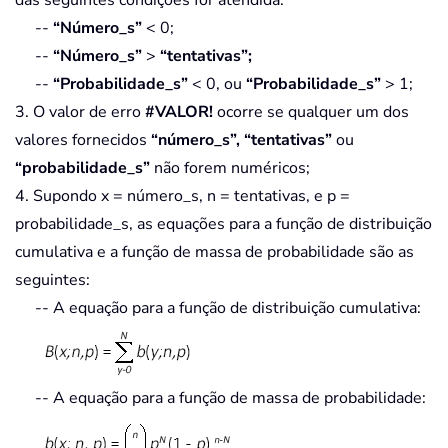
das seguintes condições for atendida:
--
“Número_s”
< 0;
--
“Número_s”
>
“tentativas”;
--
“Probabilidade_s”
< 0, ou
“Probabilidade_s”
> 1;
3. O valor de erro
#VALOR!
ocorre se qualquer um dos
valores fornecidos
“número_s”, “tentativas”
ou
“probabilidade_s”
não forem numéricos;
4. Supondo x = número_s, n = tentativas, e p =
probabilidade_s, as equações para a função de distribuição
cumulativa e a função de massa de probabilidade são as
seguintes:
-- A equação para a função de distribuição cumulativa:
-- A equação para a função de massa de probabilidade: