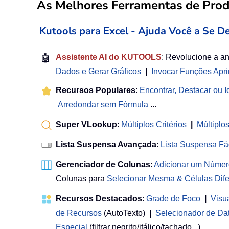
As Melhores Ferramentas de Produ
Kutools para Excel - Ajuda Você a Se D
🤖
Assistente AI do KUTOOLS
: Revolucione a a
Dados e Gerar Gráficos
|
Invocar Funções Apr
Recursos Populares
:
Encontrar, Destacar ou Id
Arredondar sem Fórmula
...
Super VLookup
:
Múltiplos Critérios
|
Múltiplo
Lista Suspensa Avançada
:
Lista Suspensa Fá
Gerenciador de Colunas
:
Adicionar um Númer
Colunas para
Selecionar Mesma & Células Dife
Recursos Destacados
:
Grade de Foco
|
Visu
de Recursos
(AutoTexto)
|
Selecionador de Da
Especial
(filtrar negrito/itálico/tachado...) ...