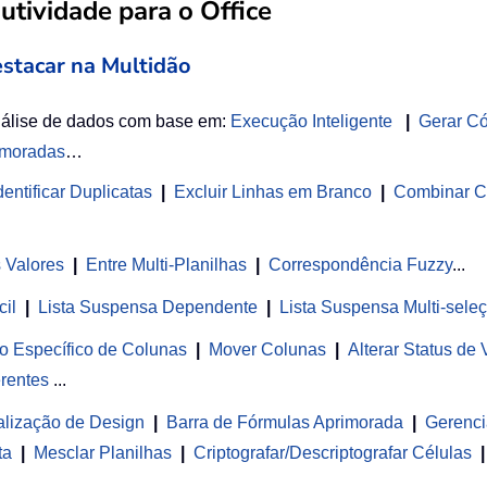
tividade para o Office
estacar na Multidão
nálise de dados com base em:
Execução Inteligente
|
Gerar C
imoradas
…
entificar Duplicatas
|
Excluir Linhas em Branco
|
Combinar C
s Valores
|
Entre Multi-Planilhas
|
Correspondência Fuzzy
...
cil
|
Lista Suspensa Dependente
|
Lista Suspensa Multi-sele
o Específico de Colunas
|
Mover Colunas
|
Alterar Status de
rentes
...
alização de Design
|
Barra de Fórmulas Aprimorada
|
Gerenci
ta
|
Mesclar Planilhas
|
Criptografar/Descriptografar Células
|