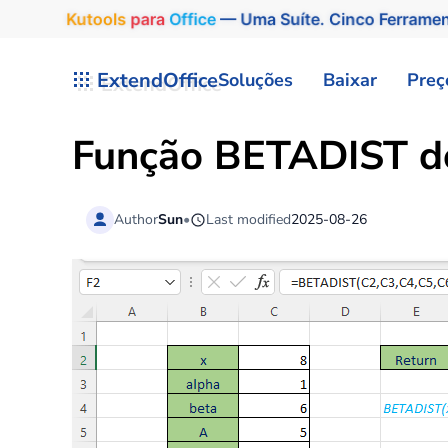
Kutools
para
Office
— Uma Suíte. Cinco Ferrame
Skip to main content
ExtendOffice
Soluções
Baixar
Preç
Função BETADIST d
Author
Sun
•
Last modified
2025-08-26