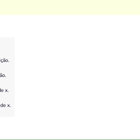
ição.
ão.
de x.
 de x.