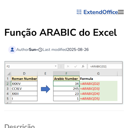
ExtendOffice
Skip to main content
Função
ARABIC
do Excel
Author
Sun
•
Last modified
2025-08-26
Descrição