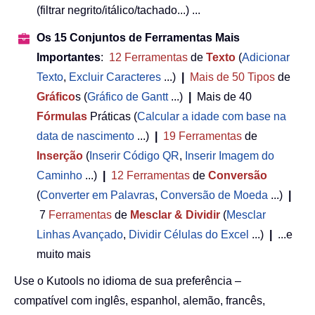
(filtrar negrito/itálico/tachado...) ...
Os 15 Conjuntos de Ferramentas Mais
Importantes
:
12
Ferramentas
de
Texto
(
Adicionar
Texto
,
Excluir Caracteres
...)
|
Mais de 50
Tipos
de
Gráfico
s (
Gráfico de Gantt
...)
|
Mais de 40
Fórmulas
Práticas (
Calcular a idade com base na
data de nascimento
...)
|
19
Ferramentas
de
Inserção
(
Inserir Código QR
,
Inserir Imagem do
Caminho
...)
|
12
Ferramentas
de
Conversão
(
Converter em Palavras
,
Conversão de Moeda
...)
|
7
Ferramentas
de
Mesclar & Dividir
(
Mesclar
Linhas Avançado
,
Dividir Células do Excel
...)
|
...e
muito mais
Use o Kutools no idioma de sua preferência –
compatível com inglês, espanhol, alemão, francês,