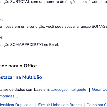
função SUBTOTAL com um número de função especificado para 
el
m base em uma condição, você pode aplicar a função SOMASES. 
el
m a função SOMARPRODUTO no Excel.
de para o Office
estacar na Multidão
nálise de dados com base em:
Execução Inteligente
|
Gerar C
imoradas
…
entificar Duplicatas
|
Excluir Linhas em Branco
|
Combinar C