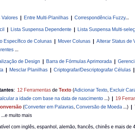
s Valores
|
Entre Multi-Planilhas
|
Correspondência Fuzzy
...
cil
|
Lista Suspensa Dependente
|
Lista Suspensa Multi-sele
o Específico de Colunas
|
Mover Colunas
|
Alterar Status de
rentes
...
alização de Design
|
Barra de Fórmulas Aprimorada
|
Gerenci
ta
|
Mesclar Planilhas
|
Criptografar/Descriptografar Células
|
tantes
:
12
Ferramentas
de
Texto
(
Adicionar Texto
,
Excluir Car
alcular a idade com base na data de nascimento
...)
|
19
Ferra
onversão
(
Converter em Palavras
,
Conversão de Moeda
...)
|
...e muito mais
ível com inglês, espanhol, alemão, francês, chinês e mais de 4