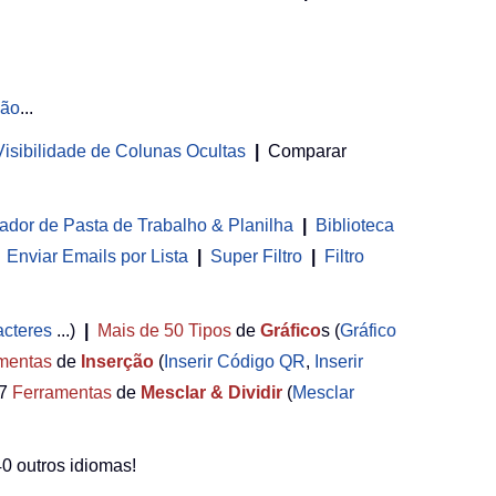
ção
...
 Visibilidade de Colunas Ocultas
|
Comparar
ador de Pasta de Trabalho & Planilha
 | 
Biblioteca
Enviar Emails por Lista
|
Super Filtro
|
Filtro
acteres
...)
|
Mais de 50
Tipos
de
Gráfico
s (
Gráfico
mentas
de
Inserção
(
Inserir Código QR
,
Inserir
7
Ferramentas
de
Mesclar & Dividir
(
Mesclar
0 outros idiomas!