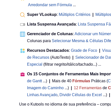
Arredondar sem Fórmula
...
Super VLookup
:
Múltiplos Critérios
|
Múltiplo
Lista Suspensa Avançada
:
Lista Suspensa Fá
Gerenciador de Colunas
:
Adicionar um Númer
Colunas para
Selecionar Mesma & Células Dife
Recursos Destacados
:
Grade de Foco
|
Visu
de Recursos
(AutoTexto)
|
Selecionador de Da
Especial
(filtrar negrito/itálico/tachado...) ...
Os 15 Conjuntos de Ferramentas Mais Impor
de Gantt
...)
|
Mais de 40
Fórmulas
Práticas (
C
Imagem do Caminho
...)
|
12
Ferramentas
de
C
Linhas Avançado
,
Dividir Células do Excel
...)
|
Use o Kutools no idioma de sua preferência – compat