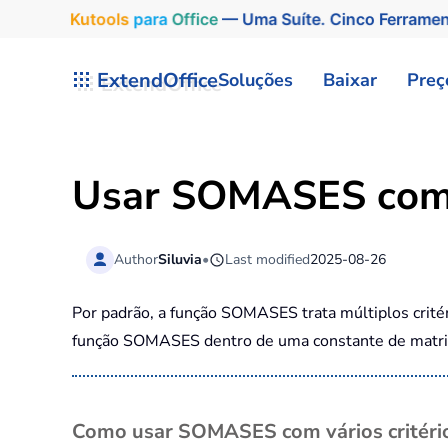
Kutools
para
Office
— Uma Suíte. Cinco Ferrame
Skip to main content
ExtendOffice
Soluções
Baixar
Preç
Usar SOMASES com v
Author
Siluvia
•
Last modified
2025-08-26
Por padrão, a função SOMASES trata múltiplos critér
função SOMASES dentro de uma constante de matri
Como usar SOMASES com vários critério