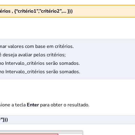
, {“critério1”,”critério2”,... }))
mar valores com base em critérios.
 deseja avaliar pelos critérios;
 no Intervalo_critérios serão somados.
 no Intervalo_critérios serão somados.
sione a tecla
Enter
para obter o resultado.
"}))