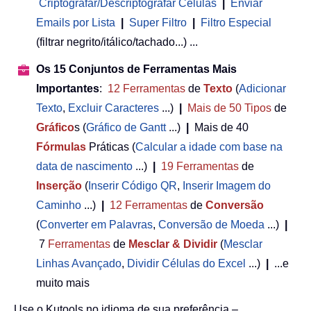
Criptografar/Descriptografar Células
|
Enviar
Emails por Lista
|
Super Filtro
|
Filtro Especial
(filtrar negrito/itálico/tachado...) ...
Os 15 Conjuntos de Ferramentas Mais
Importantes
:
12
Ferramentas
de
Texto
(
Adicionar
Texto
,
Excluir Caracteres
...)
|
Mais de 50
Tipos
de
Gráfico
s (
Gráfico de Gantt
...)
|
Mais de 40
Fórmulas
Práticas (
Calcular a idade com base na
data de nascimento
...)
|
19
Ferramentas
de
Inserção
(
Inserir Código QR
,
Inserir Imagem do
Caminho
...)
|
12
Ferramentas
de
Conversão
(
Converter em Palavras
,
Conversão de Moeda
...)
|
7
Ferramentas
de
Mesclar & Dividir
(
Mesclar
Linhas Avançado
,
Dividir Células do Excel
...)
|
...e
muito mais
Use o Kutools no idioma de sua preferência –