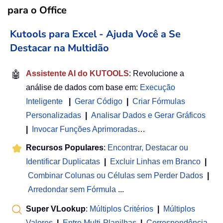
para o Office
Kutools para Excel - Ajuda Você a Se
Destacar na Multidão
🤖
Assistente AI do KUTOOLS
: Revolucione a
análise de dados com base em:
Execução
Inteligente
|
Gerar Código
|
Criar Fórmulas
Personalizadas
|
Analisar Dados e Gerar Gráficos
|
Invocar Funções Aprimoradas
…
Recursos Populares
:
Encontrar, Destacar ou
Identificar Duplicatas
|
Excluir Linhas em Branco
|
Combinar Colunas ou Células sem Perder Dados
|
Arredondar sem Fórmula
...
Super VLookup
:
Múltiplos Critérios
|
Múltiplos
Valores
|
Entre Multi-Planilhas
|
Correspondência