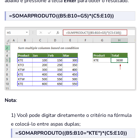
abaixo e pressione a tecla
Enter
para obter o resultado.
=SOMARPRODUTO((B5:B10=G5)*(C5:E10))
Nota
:
1) Você pode digitar diretamente o critério na fórmula
e colocá-lo entre aspas duplas;
=SOMARPRODUTO((B5:B10="KTE")*(C5:E10))