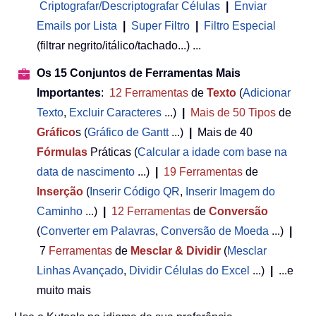
Criptografar/Descriptografar Células
|
Enviar
Emails por Lista
|
Super Filtro
|
Filtro Especial
(filtrar negrito/itálico/tachado...) ...
Os 15 Conjuntos de Ferramentas Mais
Importantes
:
12
Ferramentas
de
Texto
(
Adicionar
Texto
,
Excluir Caracteres
...)
|
Mais de 50
Tipos
de
Gráfico
s (
Gráfico de Gantt
...)
|
Mais de 40
Fórmulas
Práticas (
Calcular a idade com base na
data de nascimento
...)
|
19
Ferramentas
de
Inserção
(
Inserir Código QR
,
Inserir Imagem do
Caminho
...)
|
12
Ferramentas
de
Conversão
(
Converter em Palavras
,
Conversão de Moeda
...)
|
7
Ferramentas
de
Mesclar & Dividir
(
Mesclar
Linhas Avançado
,
Dividir Células do Excel
...)
|
...e
muito mais