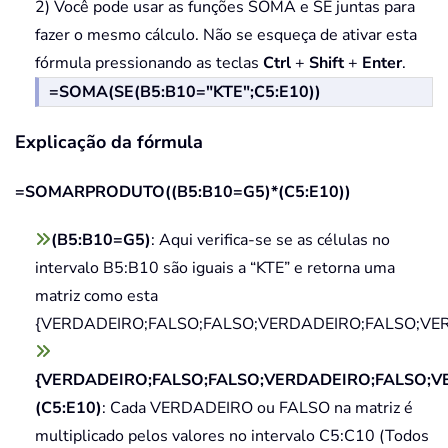
2) Você pode usar as funções SOMA e SE juntas para
fazer o mesmo cálculo. Não se esqueça de ativar esta
fórmula pressionando as teclas
Ctrl
+
Shift
+
Enter
.
=SOMA(SE(B5:B10="KTE";C5:E10))
Explicação da fórmula
=SOMARPRODUTO((B5:B10=G5)*(C5:E10))
(B5:B10=G5)
: Aqui verifica-se se as células no
intervalo B5:B10 são iguais a “KTE” e retorna uma
matriz como esta
{VERDADEIRO;FALSO;FALSO;VERDADEIRO;FALSO;VE
{VERDADEIRO;FALSO;FALSO;VERDADEIRO;FALSO;V
(C5:E10)
: Cada VERDADEIRO ou FALSO na matriz é
multiplicado pelos valores no intervalo C5:C10 (Todos