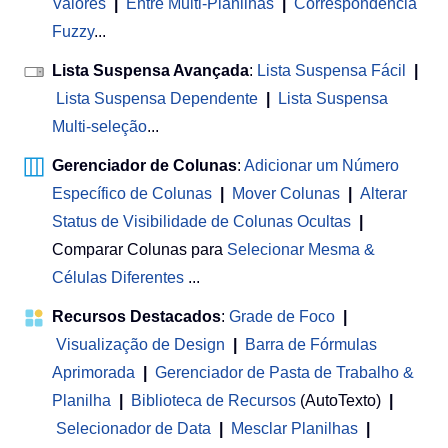
Valores
|
Entre Multi-Planilhas
|
Correspondência
Fuzzy
...
Lista Suspensa Avançada
:
Lista Suspensa Fácil
|
Lista Suspensa Dependente
|
Lista Suspensa
Multi-seleção
...
Gerenciador de Colunas
:
Adicionar um Número
Específico de Colunas
|
Mover Colunas
|
Alterar
Status de Visibilidade de Colunas Ocultas
|
Comparar Colunas para
Selecionar Mesma &
Células Diferentes
...
Recursos Destacados
:
Grade de Foco
|
Visualização de Design
|
Barra de Fórmulas
Aprimorada
|
Gerenciador de Pasta de Trabalho &
Planilha
 | 
Biblioteca de Recursos
(AutoTexto)
|
Selecionador de Data
|
Mesclar Planilhas
|