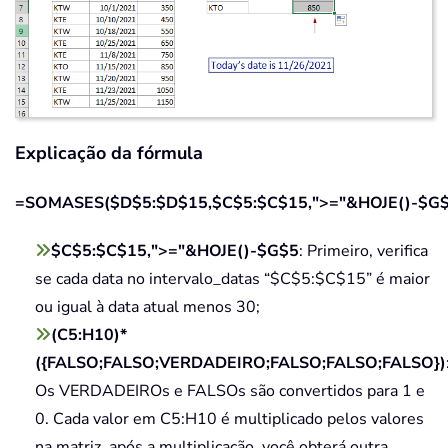
Explicação da fórmula
=SOMASES($D$5:$D$15,$C$5:$C$15,">="&HOJE()-$G$
$C$5:$C$15,">="&HOJE()-$G$5
: Primeiro, verifica
se cada data no intervalo_datas “$C$5:$C$15” é maior
ou igual à data atual menos 30;
(C5:H10)*
({FALSO;FALSO;VERDADEIRO;FALSO;FALSO;FALSO})
Os VERDADEIROs e FALSOs são convertidos para 1 e
0. Cada valor em C5:H10 é multiplicado pelos valores
na matriz, após a multiplicação, você obterá outra