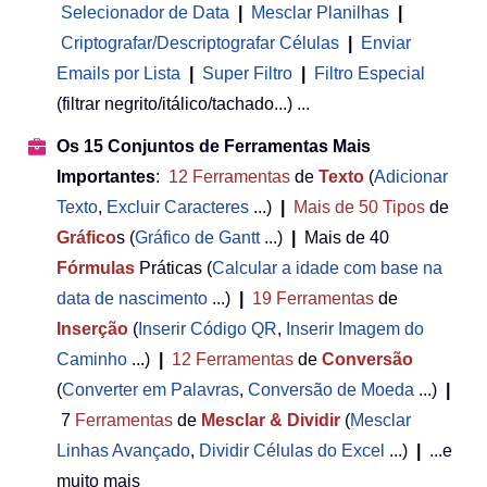
Selecionador de Data
|
Mesclar Planilhas
|
Criptografar/Descriptografar Células
|
Enviar
Emails por Lista
|
Super Filtro
|
Filtro Especial
(filtrar negrito/itálico/tachado...) ...
Os 15 Conjuntos de Ferramentas Mais
Importantes
:
12
Ferramentas
de
Texto
(
Adicionar
Texto
,
Excluir Caracteres
...)
|
Mais de 50
Tipos
de
Gráfico
s (
Gráfico de Gantt
...)
|
Mais de 40
Fórmulas
Práticas (
Calcular a idade com base na
data de nascimento
...)
|
19
Ferramentas
de
Inserção
(
Inserir Código QR
,
Inserir Imagem do
Caminho
...)
|
12
Ferramentas
de
Conversão
(
Converter em Palavras
,
Conversão de Moeda
...)
|
7
Ferramentas
de
Mesclar & Dividir
(
Mesclar
Linhas Avançado
,
Dividir Células do Excel
...)
|
...e
muito mais