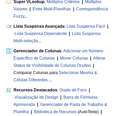
Super VLookup
:
Múltiplos Critérios
|
Múltiplos
Valores
|
Entre Multi-Planilhas
|
Correspondência
Fuzzy
...
Lista Suspensa Avançada
:
Lista Suspensa Fácil
|
Lista Suspensa Dependente
|
Lista Suspensa
Multi-seleção
...
Gerenciador de Colunas
:
Adicionar um Número
Específico de Colunas
|
Mover Colunas
|
Alterar
Status de Visibilidade de Colunas Ocultas
|
Comparar Colunas para
Selecionar Mesma &
Células Diferentes
...
Recursos Destacados
:
Grade de Foco
|
Visualização de Design
|
Barra de Fórmulas
Aprimorada
|
Gerenciador de Pasta de Trabalho &
Planilha
 | 
Biblioteca de Recursos
(AutoTexto)
|