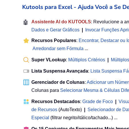
Kutools para Excel - Ajuda Você a Se D
🤖
Assistente AI do KUTOOLS
: Revolucione a a
Dados e Gerar Gráficos
|
Invocar Funções Apr
Recursos Populares
:
Encontrar, Destacar ou Id
Arredondar sem Fórmula
...
Super VLookup
:
Múltiplos Critérios
|
Múltiplo
Lista Suspensa Avançada
:
Lista Suspensa Fá
Gerenciador de Colunas
:
Adicionar um Númer
Colunas para
Selecionar Mesma & Células Dife
Recursos Destacados
:
Grade de Foco
|
Visu
de Recursos
(AutoTexto)
|
Selecionador de Da
Especial
(filtrar negrito/itálico/tachado...) ...
Os 15 Conjuntos de Ferramentas Mais Impor