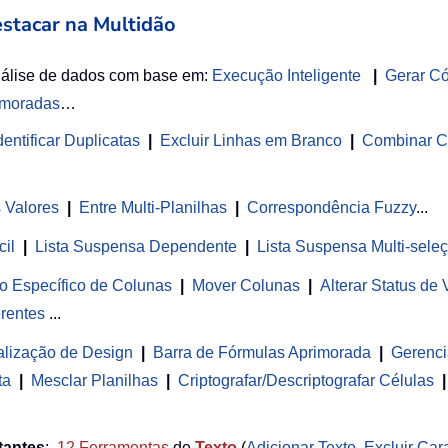
estacar na Multidão
nálise de dados com base em:
Execução Inteligente
|
Gerar C
imoradas
…
entificar Duplicatas
|
Excluir Linhas em Branco
|
Combinar C
s Valores
|
Entre Multi-Planilhas
|
Correspondência Fuzzy
...
cil
|
Lista Suspensa Dependente
|
Lista Suspensa Multi-sele
o Específico de Colunas
|
Mover Colunas
|
Alterar Status de
rentes
...
alização de Design
|
Barra de Fórmulas Aprimorada
|
Gerenci
ta
|
Mesclar Planilhas
|
Criptografar/Descriptografar Células
|
tantes
:
12
Ferramentas
de
Texto
(
Adicionar Texto
,
Excluir Car