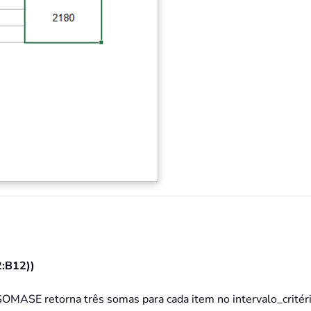
:B12))
SOMASE retorna três somas para cada item no intervalo_critér