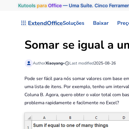
Kutools
para
Office
— Uma Suíte. Cinco Ferrame
Skip to main content
ExtendOffice
Soluções
Baixar
Preç
Somar se igual a u
Author
Xiaoyang
•
Last modified
2025-08-26
Pode ser fácil para nós somar valores com base e
uma lista de itens. Por exemplo, tenho um interva
Coluna B. Agora, quero obter o valor total com ba
problema rapidamente e facilmente no Excel?