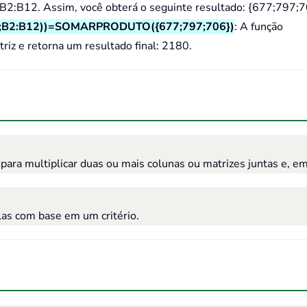
B2:B12. Assim, você obterá o seguinte resultado: {677;797;7
2:B12))=SOMARPRODUTO({677;797;706})
: A função
 e retorna um resultado final: 2180.
 multiplicar duas ou mais colunas ou matrizes juntas e, em 
as com base em um critério.