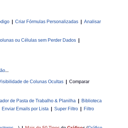
ódigo
|
Criar Fórmulas Personalizadas
|
Analisar
olunas ou Células sem Perder Dados
|
ção
...
 Visibilidade de Colunas Ocultas
|
Comparar
ador de Pasta de Trabalho & Planilha
 | 
Biblioteca
Enviar Emails por Lista
|
Super Filtro
|
Filtro
acteres
...)
|
Mais de 50
Tipos
de
Gráfico
s (
Gráfico