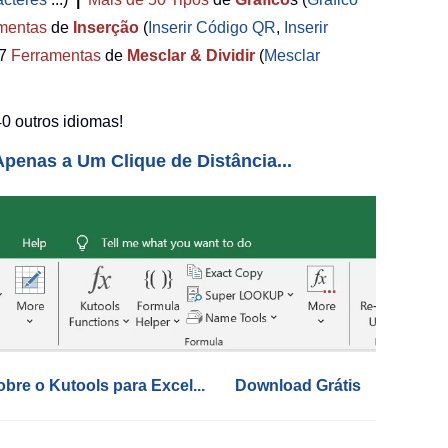
mentas
de
Inserção
(
Inserir Código QR
,
Inserir
7
Ferramentas
de
Mesclar & Dividir
(
Mesclar
0 outros idiomas!
penas a Um Clique de Distância...
obre o Kutools para Excel...
Download Grátis