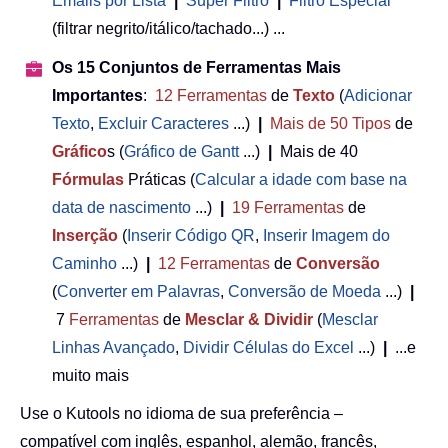
Emails por Lista
|
Super Filtro
|
Filtro Especial
(filtrar negrito/itálico/tachado...) ...
Os 15 Conjuntos de Ferramentas Mais
Importantes
:
12
Ferramentas
de
Texto
(
Adicionar
Texto
,
Excluir Caracteres
...)
|
Mais de 50
Tipos
de
Gráfico
s (
Gráfico de Gantt
...)
|
Mais de 40
Fórmulas
Práticas (
Calcular a idade com base na
data de nascimento
...)
|
19
Ferramentas
de
Inserção
(
Inserir Código QR
,
Inserir Imagem do
Caminho
...)
|
12
Ferramentas
de
Conversão
(
Converter em Palavras
,
Conversão de Moeda
...)
|
7
Ferramentas
de
Mesclar & Dividir
(
Mesclar
Linhas Avançado
,
Dividir Células do Excel
...)
|
...e
muito mais
Use o Kutools no idioma de sua preferência –
compatível com inglês, espanhol, alemão, francês,