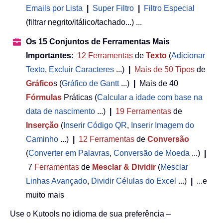
Emails por Lista
|
Super Filtro
|
Filtro Especial
(filtrar negrito/itálico/tachado...) ...
Os 15 Conjuntos de Ferramentas Mais
Importantes
:
12
Ferramentas
de
Texto
(
Adicionar
Texto
,
Excluir Caracteres
...)
|
Mais de 50
Tipos
de
Gráfico
s (
Gráfico de Gantt
...)
|
Mais de 40
Fórmulas
Práticas (
Calcular a idade com base na
data de nascimento
...)
|
19
Ferramentas
de
Inserção
(
Inserir Código QR
,
Inserir Imagem do
Caminho
...)
|
12
Ferramentas
de
Conversão
(
Converter em Palavras
,
Conversão de Moeda
...)
|
7
Ferramentas
de
Mesclar & Dividir
(
Mesclar
Linhas Avançado
,
Dividir Células do Excel
...)
|
...e
muito mais
Use o Kutools no idioma de sua preferência –