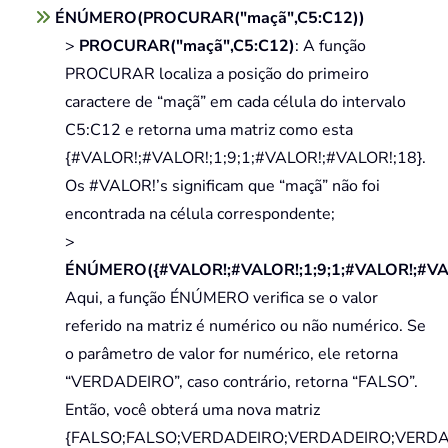
ÉNÚMERO(PROCURAR("maçã",C5:C12))
>
PROCURAR("maçã",C5:C12)
: A função
PROCURAR localiza a posição do primeiro
caractere de “maçã” em cada célula do intervalo
C5:C12 e retorna uma matriz como esta
{#VALOR!;#VALOR!;1;9;1;#VALOR!;#VALOR!;18}.
Os #VALOR!’s significam que “maçã” não foi
encontrada na célula correspondente;
>
ÉNÚMERO({#VALOR!;#VALOR!;1;9;1;#VALOR!;#VA
Aqui, a função ÉNÚMERO verifica se o valor
referido na matriz é numérico ou não numérico. Se
o parâmetro de valor for numérico, ele retorna
“VERDADEIRO”, caso contrário, retorna “FALSO”.
Então, você obterá uma nova matriz
{FALSO;FALSO;VERDADEIRO;VERDADEIRO;VERDA