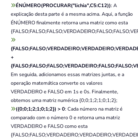
ÉNÚMERO(PROCURAR("lichia",C5:C12))
: A
explicação desta parte é a mesma acima. Aqui, a função
ÉNÚMERO finalmente retorna uma matriz como esta
{FALSO;FALSO;FALSO;VERDADEIRO;FALSO;FALSO;VE
{FALSO;FALSO;VERDADEIRO;VERDADEIRO;VERDADE
+
{FALSO;FALSO;FALSO;VERDADEIRO;FALSO;FALSO;
Em seguida, adicionamos essas matrizes juntas, e a
operação matemática converte os valores
VERDADEIRO e FALSO em 1s e 0s. Finalmente,
obtemos uma matriz numérica {0;0;1;2;1;0;1;2};
({0;0;1;2;1;0;1;2}) > 0
: Cada número na matriz é
comparado com o número 0 e retorna uma matriz
VERDADEIRO e FALSO como esta
{FALSO;FALSO;VERDADEIRO;VERDADEIRO;VERDADEI