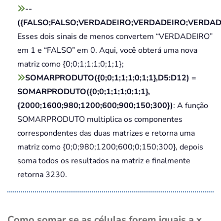
--
({FALSO;FALSO;VERDADEIRO;VERDADEIRO;VERDAD
Esses dois sinais de menos convertem “VERDADEIRO”
em 1 e “FALSO” em 0. Aqui, você obterá uma nova
matriz como {0;0;1;1;1;0;1;1};
SOMARPRODUTO({0;0;1;1;1;0;1;1},D5:D12)
=
SOMARPRODUTO({0;0;1;1;1;0;1;1},
{2000;1600;980;1200;600;900;150;300})
: A função
SOMARPRODUTO multiplica os componentes
correspondentes das duas matrizes e retorna uma
matriz como {0;0;980;1200;600;0;150;300}, depois
soma todos os resultados na matriz e finalmente
retorna 3230.
Como somar se as células forem iguais a x