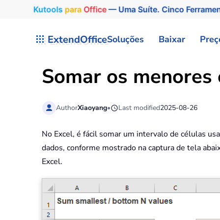
Kutools
para
Office
— Uma Suíte. Cinco Ferrame
Skip to main content
ExtendOffice
Soluções
Baixar
Preç
Somar os menores o
Author
Xiaoyang
•
Last modified
2025-08-26
No Excel, é fácil somar um intervalo de células 
dados, conforme mostrado na captura de tela ab
Excel.