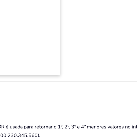
 é usada para retornar o 1º, 2º, 3º e 4º menores valores no in
{200,230,345,560}.