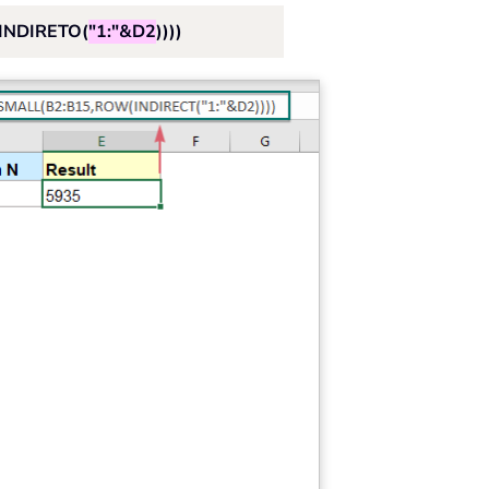
INDIRETO(
"1:"&D2
))))