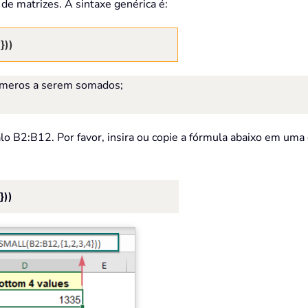
 matrizes. A sintaxe genérica é:
}))
números a serem somados;
o B2:B12. Por favor, insira ou copie a fórmula abaixo em uma 
))