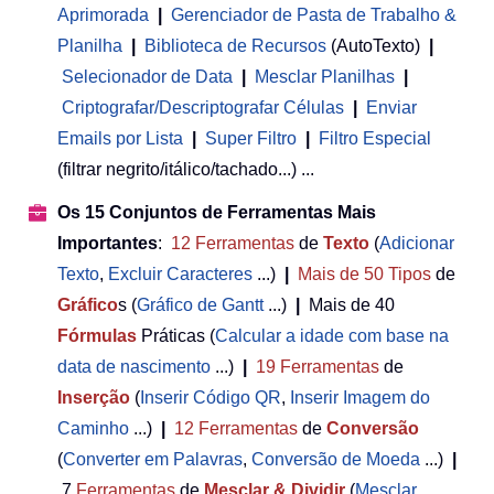
Aprimorada
|
Gerenciador de Pasta de Trabalho &
Planilha
 | 
Biblioteca de Recursos
(AutoTexto)
|
Selecionador de Data
|
Mesclar Planilhas
|
Criptografar/Descriptografar Células
|
Enviar
Emails por Lista
|
Super Filtro
|
Filtro Especial
(filtrar negrito/itálico/tachado...) ...
Os 15 Conjuntos de Ferramentas Mais
Importantes
:
12
Ferramentas
de
Texto
(
Adicionar
Texto
,
Excluir Caracteres
...)
|
Mais de 50
Tipos
de
Gráfico
s (
Gráfico de Gantt
...)
|
Mais de 40
Fórmulas
Práticas (
Calcular a idade com base na
data de nascimento
...)
|
19
Ferramentas
de
Inserção
(
Inserir Código QR
,
Inserir Imagem do
Caminho
...)
|
12
Ferramentas
de
Conversão
(
Converter em Palavras
,
Conversão de Moeda
...)
|
7
Ferramentas
de
Mesclar & Dividir
(
Mesclar