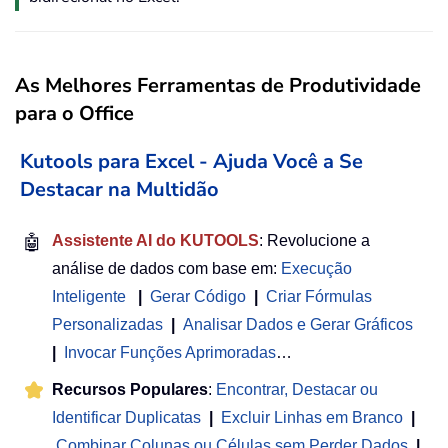
As Melhores Ferramentas de Produtividade
para o Office
Kutools para Excel - Ajuda Você a Se
Destacar na Multidão
🤖
Assistente AI do KUTOOLS
: Revolucione a
análise de dados com base em:
Execução
Inteligente
|
Gerar Código
|
Criar Fórmulas
Personalizadas
|
Analisar Dados e Gerar Gráficos
|
Invocar Funções Aprimoradas
…
Recursos Populares
:
Encontrar, Destacar ou
Identificar Duplicatas
|
Excluir Linhas em Branco
|
Combinar Colunas ou Células sem Perder Dados
|